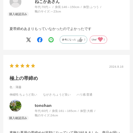
ねこかあさん
年代:
70代～
身長:
146～150cm
体型:
ふつう
靴のサイズ:
～23cm
夏帯締めあまりもっていなかったのでよかったです
参考になった
2
Like!
2
2024.9.16
極上の帯締め
色：薄藤
伸縮性
:ちょうど良い
ながさ
:ちょうど良い
ハリ感
:普通
tonchan
年代:
60代
身長:
161～165cm
体型:
大柄
靴のサイズ:
24cm
素敵な夏用の帯締めが半額になっていて飛び付きました。商品が届い