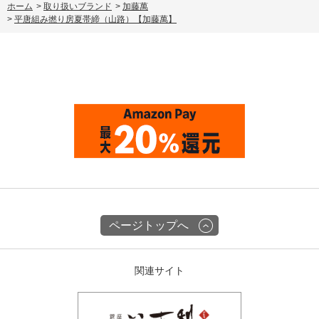
ホーム
>
取り扱いブランド
>
加藤萬
>
平唐組み撚り房夏帯締（山路）【加藤萬】
ページトップへ
関連サイト