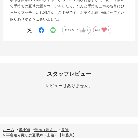
て手持ちの夏帯に置きコーデをしたら、なんと手持ち三本の袋帯にぴ
ったりマッチ。いち利さん、さすがです。お安くお買い物させてくだ
さりありがとうございました。
参考になった
2
Like!
2
スタッフレビュー
レビューはありません。
ホーム
>
帯小物
>
帯締（帯〆）
>
夏物
>
平唐組み撚り房夏帯締（山路）【加藤萬】