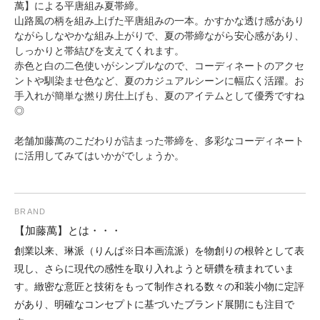
萬】による平唐組み夏帯締。
山路風の柄を組み上げた平唐組みの一本。かすかな透け感があり
ながらしなやかな組み上がりで、夏の帯締ながら安心感があり、
しっかりと帯結びを支えてくれます。
赤色と白の二色使いがシンプルなので、コーディネートのアクセ
ントや馴染ませ色など、夏のカジュアルシーンに幅広く活躍。お
手入れが簡単な撚り房仕上げも、夏のアイテムとして優秀ですね
◎
老舗加藤萬のこだわりが詰まった帯締を、多彩なコーディネート
に活用してみてはいかがでしょうか。
BRAND
【加藤萬】とは・・・
創業以来、琳派（りんぱ※日本画流派）を物創りの根幹として表
現し、さらに現代の感性を取り入れようと研鑽を積まれていま
す。緻密な意匠と技術をもって制作される数々の和装小物に定評
があり、明確なコンセプトに基づいたブランド展開にも注目で