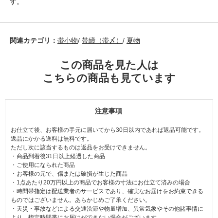
す。
関連カテゴリ：
帯小物
/
帯締（帯〆）
/
夏物
この商品を見た人は
こちらの商品も見ています
注意事項
お仕立て後、お客様の手元に届いてから30日以内であれば返品可能です。
返品にかかる送料は無料です。
ただし次に該当するものは返品をお受けできません。
・商品到着後31日以上経過した商品
・ご使用になられた商品
・お客様の元で、傷または破損が生じた商品
・1点あたり20万円以上の商品でお客様の寸法にお仕立て済みの場合
・時間帯指定は配送業者のサービスであり、確実なお届けをお約束できる
ものではございません。あらかじめご了承ください。
・天災・事故などによる交通渋滞や物量増加、異常気象やその他諸事情に
より、指定時間帯にお届けができない場合がございます。