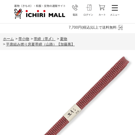
7,700円(税込)以上で送料無料
ホーム
>
帯小物
>
帯締（帯〆）
>
夏物
>
平唐組み撚り房夏帯締（山路）【加藤萬】