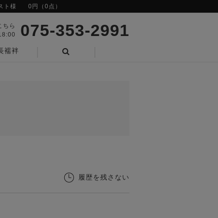
スト様
0円（0点）
075-353-2991
こちら
8:00
長襦袢
検索
履歴を残さない