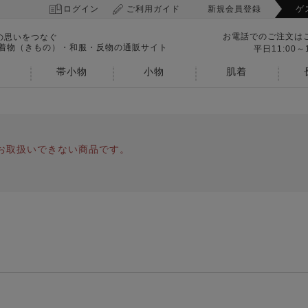
ログイン
ご利用ガイド
新規会員登録
ゲ
お電話でのご注文は
の思いをつなぐ
 着物（きもの）・和服・反物の通販サイト
平日11:00～1
帯小物
小物
肌着
お取扱いできない商品です。