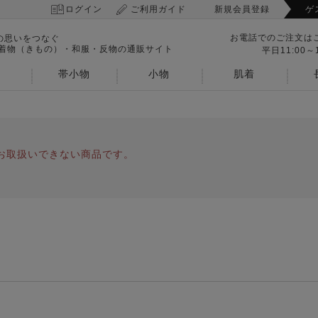
ログイン
ご利用ガイド
新規会員登録
ゲ
お電話でのご注文は
の思いをつなぐ
 着物（きもの）・和服・反物の通販サイト
平日11:00～1
帯小物
小物
肌着
お取扱いできない商品です。