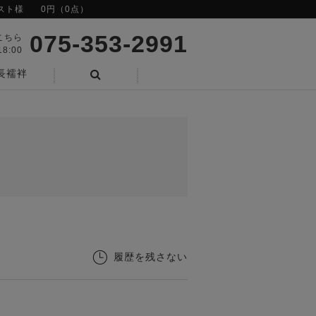
スト様
0円（0点）
075-353-2991
こちら
8:00
長襦袢
検索
履歴を残さない