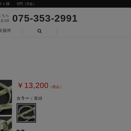
スト様
0円（0点）
075-353-2991
こちら
8:00
長襦袢
検索
￥13,200
（税込）
カラー：
黄緑