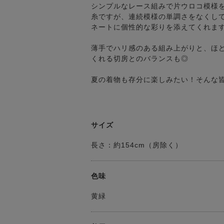
シンプルなレース組みで片ウロコ模様
糸ですが、連続模様の単調さをなくし
ネートに個性的な彩りを添えてくれま
薄手でハリ感のある組み上がりと、ほ
くれる切房とのバランスも◎
夏の着物も存分に楽しみたい！そんな
サイズ
長さ：約154cm（房除く）
色味
黄緑