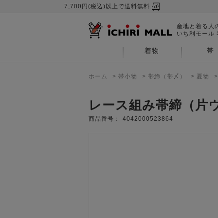
7,700円(税込)以上で送料無料
産地と着る人
いち利モール
着物
帯
ホーム
>
帯小物
>
帯締（帯〆）
>
夏物
レース組み帯締（片
商品番号：
4042000523864