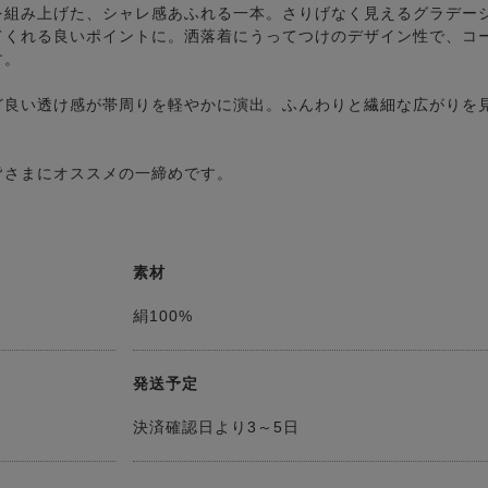
を組み上げた、シャレ感あふれる一本。さりげなく見えるグラデー
てくれる良いポイントに。洒落着にうってつけのデザイン性で、コ
す。
ど良い透け感が帯周りを軽やかに演出。ふんわりと繊細な広がりを
皆さまにオススメの一締めです。
素材
絹100%
発送予定
決済確認日より3～5日