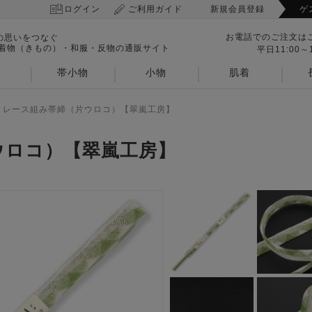
ログイン
ご利用ガイド
新規会員登録
ゲ
お電話でのご注文は
の思いをつなぐ
 着物（きもの）・和服・反物の通販サイト
平日11:00～1
帯小物
小物
肌着
>
レース組み帯締（片ウロコ）【翠嵐工房】
ウロコ）【翠嵐工房】