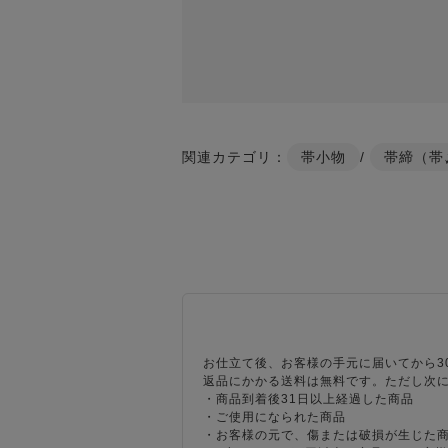
関連カテゴリ：
帯小物
/
帯締（帯
お仕立て後、お客様の手元に届いてから3
返品にかかる送料は無料です。ただし次
・商品到着後31日以上経過した商品
・ご使用になられた商品
・お客様の元で、傷または破損が生じた