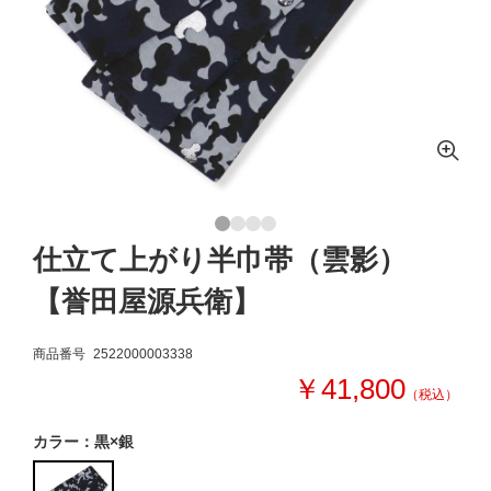
仕立て上がり半巾帯（雲影）
【誉田屋源兵衛】
商品番号
2522000003338
￥41,800
（税込）
カラー：黒×銀