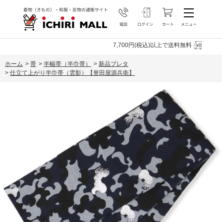
7,700円(税込)以上で送料無料
ホーム
>
帯
>
半幅帯（半巾帯）
>
新品プレタ
>
仕立て上がり半巾帯（雲影）【誉田屋源兵衛】