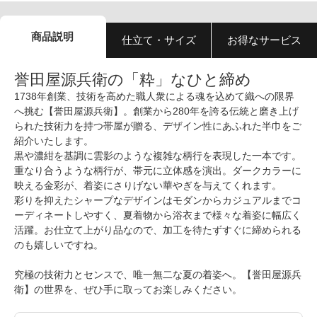
商品説明
仕立て・サイズ
お得なサービス
誉田屋源兵衛の「粋」なひと締め
1738年創業、技術を高めた職人衆による魂を込めて織への限界
へ挑む【誉田屋源兵衛】。創業から280年を誇る伝統と磨き上げ
られた技術力を持つ帯屋が贈る、デザイン性にあふれた半巾をご
紹介いたします。
黒や濃紺を基調に雲影のような複雑な柄行を表現した一本です。
重なり合うような柄行が、帯元に立体感を演出。ダークカラーに
映える金彩が、着姿にさりげない華やぎを与えてくれます。
彩りを抑えたシャープなデザインはモダンからカジュアルまでコ
ーディネートしやすく、夏着物から浴衣まで様々な着姿に幅広く
活躍。お仕立て上がり品なので、加工を待たずすぐに締められる
のも嬉しいですね。
究極の技術力とセンスで、唯一無二な夏の着姿へ。【誉田屋源兵
衛】の世界を、ぜひ手に取ってお楽しみください。