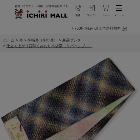
7,700円(税込)以上で送料無料
ホーム
>
帯
>
半幅帯（半巾帯）
>
新品プレタ
>
仕立て上がり西陣くみおり小袋帯（リバーシブル）