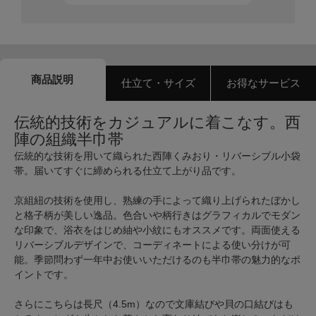
商品説明
仕立て・サイズ
お得なサービス
伝統的技術をカジュアルに着こなす。西
陣の組織半巾帯
伝統的な技術を用いて織られた西陣くみおり・リバーシブル小袋
帯。届いてすぐに締められる仕立て上がり品です。
京組紐の技術を使用し、熟練の手によって織り上げられたぼかし
と格子柄が美しい逸品。色合いや柄行きはグラフィカルでモダン
な印象で、浴衣をはじめ紬や小紋にもオススメです。両面使える
リバーシブルデザインで、コーディネートによる使い分けが可
能。季節問わず一年中お使いいただけるのも半巾帯の魅力的なポ
イントです。
さらにこちらは長尺（4.5m）なので文庫結びや貝の口結びはも