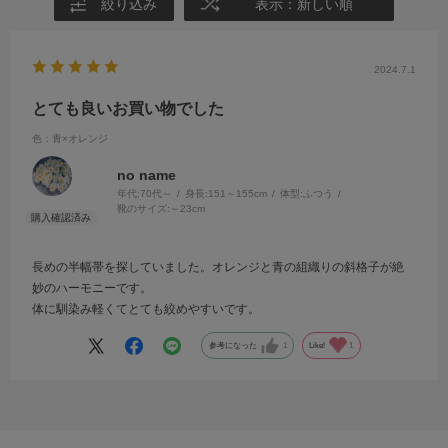
絞り込み
表示：新しい順
2024.7.1
とても良いお買い物でした
色：青×オレンジ
no name
年代:
70代～
身長:
151～155cm
体型:
ふつう
靴のサイズ:
～23cm
長めの半幅帯を探していました。オレンジと青の組織りの斜格子が絶
妙のハーモニーです。
体に馴染み軽くてとても絞めやすいです。
参考になった
1
Like!
1