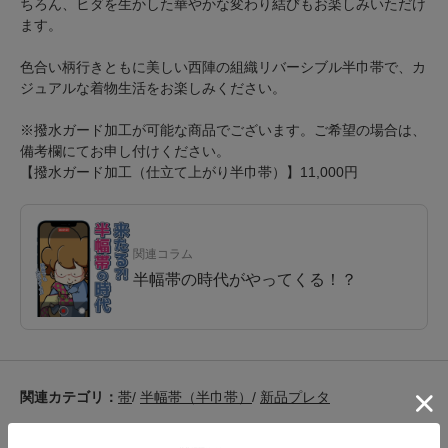
ちろん、ヒダを生かした華やかな変わり結びもお楽しみいただけ
ます。
色合い柄行きともに美しい西陣の組織リバーシブル半巾帯で、カ
ジュアルな着物生活をお楽しみください。
※撥水ガード加工が可能な商品でございます。ご希望の場合は、
備考欄にてお申し付けください。
【撥水ガード加工（仕立て上がり半巾帯）】11,000円
関連コラム
半幅帯の時代がやってくる！？
関連カテゴリ：
帯
/
半幅帯（半巾帯）
/
新品プレタ
この商品を見た人は