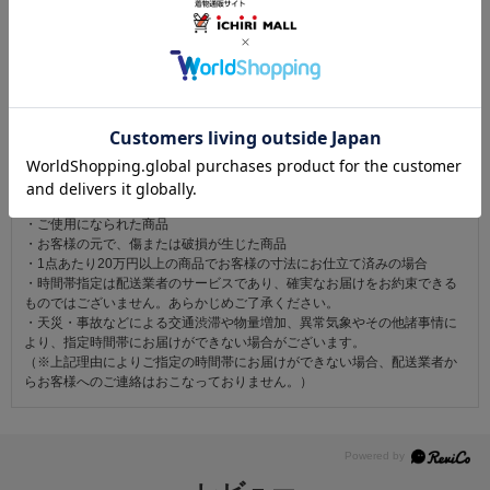
こちらの商品も見ています
注意事項
お仕立て後、お客様の手元に届いてから30日以内であれば返品可能です。
返品にかかる送料は無料です。
ただし次に該当するものは返品をお受けできません。
・商品到着後31日以上経過した商品
・ご使用になられた商品
・お客様の元で、傷または破損が生じた商品
・1点あたり20万円以上の商品でお客様の寸法にお仕立て済みの場合
・時間帯指定は配送業者のサービスであり、確実なお届けをお約束できる
ものではございません。あらかじめご了承ください。
・天災・事故などによる交通渋滞や物量増加、異常気象やその他諸事情に
より、指定時間帯にお届けができない場合がございます。
（※上記理由によりご指定の時間帯にお届けができない場合、配送業者か
らお客様へのご連絡はおこなっておりません。）