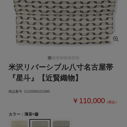
米沢リバーシブル八寸名古屋帯
『星斗』【近賢織物】
商品番号
2122000101995
￥110,000
（税込）
カラー：薄茶×藤