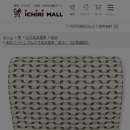
7,700円(税込)以上で送料無料
ホーム
>
帯
>
八寸名古屋帯
>
米沢
>
米沢リバーシブル八寸名古屋帯『星斗』【近賢織物】