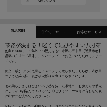
お問い合わせ
商品説明
仕立て・サイズ
お得なサービス
帯姿が決まる！軽くて結びやすい八寸帯
創業1900年、100年以上の歴史をもつ米沢の宝来屋【近賢織物】
謹製の八寸帯『星斗』。リバーシブルでお使いいただけるシリー
ズです。
夜空に浮かぶ北斗七星をイメージして織られたこちらは、表は星
のような菱模様、裏は横段模様が織り出されています。
絹の柔らかさとほどよいハリ感を持った帯地で、お腹周りや手元
にしっかり馴染んでくれるのが◎ぜひその日の気分に合わせて表
に出す方を決めてくださいね♪
伝統にとらわれない自由なイメージと発想力で新たなデザインを