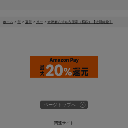
ホーム
>
帯
>
夏帯
>
八寸
>
米沢麻八寸名古屋帯（横段）【近賢織物】
ページトップへ
関連サイト