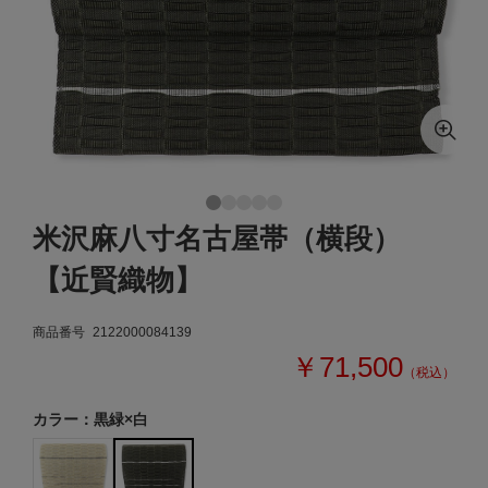
米沢麻八寸名古屋帯（横段）
【近賢織物】
商品番号
2122000084139
￥71,500
（税込）
カラー：黒緑×白