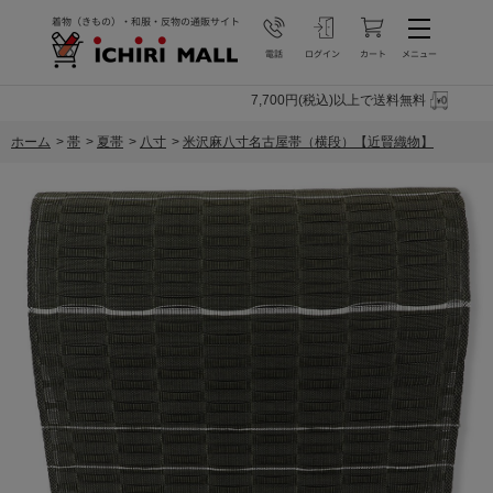
7,700円(税込)以上で送料無料
ホーム
>
帯
>
夏帯
>
八寸
>
米沢麻八寸名古屋帯（横段）【近賢織物】