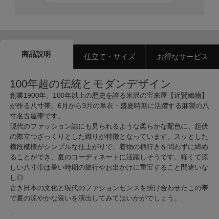
商品説明
仕立て・サイズ
お得なサービス
100年超の伝統とモダンデザイン
創業1900年、100年以上の歴史を誇る米沢の宝来屋【近賢織物】
が作る八寸帯。6月から9月の単衣・盛夏時期に活躍する麻製の八
寸名古屋帯です。
現代のファッション誌にも見られるような柔らかな配色に、起伏
の際立つざっくりとした織りが特徴となっています。スッとした
横段模様がシンプルな仕上がりで、着物の柄行きを問わずに締め
ることができ、夏のコーディネートに活躍しそうです。軽くて涼
しい八寸帯は暑い時期の旅行やお出かけに重宝すること間違いな
し◎
古き日本の文化と現代のファションセンスを掛け合わせたこの帯
で夏の涼やかな装いを演出してみてはいかがでしょう。