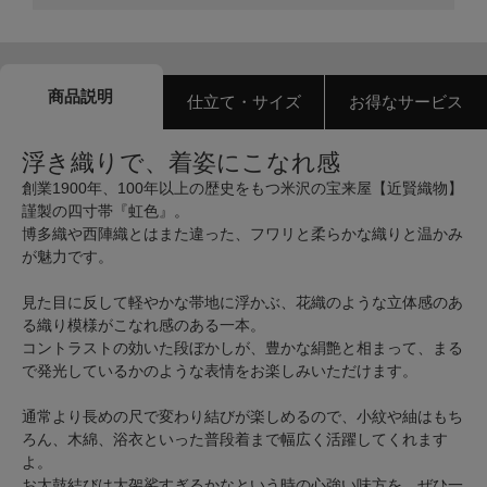
商品説明
仕立て・サイズ
お得なサービス
浮き織りで、着姿にこなれ感
創業1900年、100年以上の歴史をもつ米沢の宝来屋【近賢織物】
謹製の四寸帯『虹色』。
博多織や西陣織とはまた違った、フワリと柔らかな織りと温かみ
が魅力です。
見た目に反して軽やかな帯地に浮かぶ、花織のような立体感のあ
る織り模様がこなれ感のある一本。
コントラストの効いた段ぼかしが、豊かな絹艶と相まって、まる
で発光しているかのような表情をお楽しみいただけます。
通常より長めの尺で変わり結びが楽しめるので、小紋や紬はもち
ろん、木綿、浴衣といった普段着まで幅広く活躍してくれます
よ。
お太鼓結びは大袈裟すぎるかなという時の心強い味方を、ぜひ一