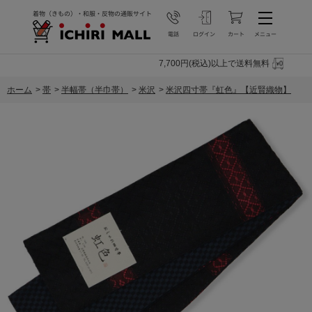
7,700円(税込)以上で送料無料
ホーム
>
帯
>
半幅帯（半巾帯）
>
米沢
>
米沢四寸帯『虹色』【近賢織物】