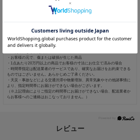
注意事項
お仕立て後、お客様の手元に届いてから30日以内であれば返品可能です。
返品にかかる送料は無料です。
ただし次に該当するものは返品をお受けできません。
・商品到着後31日以上経過した商品
・ご使用になられた商品
・お客様の元で、傷または破損が生じた商品
・1点あたり20万円以上の商品でお客様の寸法にお仕立て済みの場合
・時間帯指定は配送業者のサービスであり、確実なお届けをお約束できる
ものではございません。あらかじめご了承ください。
・天災・事故などによる交通渋滞や物量増加、異常気象やその他諸事情に
より、指定時間帯にお届けができない場合がございます。
（※上記理由によりご指定の時間帯にお届けができない場合、配送業者か
らお客様へのご連絡はおこなっておりません。）
レビュー