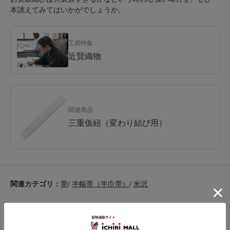
本誂えてみてはいかがでしょうか。
工房特集
近賢織物
関連商品
三重仮紐（変わり結び用）
関連カテゴリ：
帯
/
半幅帯（半巾帯）
/
米沢
この商品を見た人は
こちらの商品も見ています