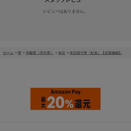
レビューはありません。
ホーム
>
帯
>
半幅帯（半巾帯）
>
米沢
>
米沢四寸帯『虹色』【近賢織物】