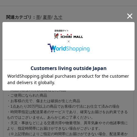
関連カテゴリ：
帯
/
夏帯
/
九寸
この商品を見た人は
こちらの商品も見ています
注意事項
お仕立て後、お客様の手元に届いてから30日以内であれば返品可能です。
返品にかかる送料は無料です。
ただし次に該当するものは返品をお受けできません。
・商品到着後31日以上経過した商品
・ご使用になられた商品
・お客様の元で、傷または破損が生じた商品
・1点あたり20万円以上の商品でお客様の寸法にお仕立て済みの場合
・時間帯指定は配送業者のサービスであり、確実なお届けをお約束できる
ものではございません。あらかじめご了承ください。
・天災・事故などによる交通渋滞や物量増加、異常気象やその他諸事情に
より、指定時間帯にお届けができない場合がございます。
（※上記理由によりご指定の時間帯にお届けができない場合、配送業者か