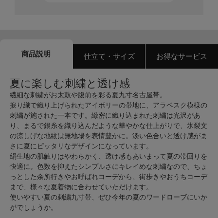
商品説明
仕立て・サイズ
お得なサービス
夏に楽しむ刺繍と透け感
繊細な刺繍がお太鼓や腹前を彩る夏九寸名古屋帯。
捩り織で織り上げられたアイボリーの帯地に、アラベスク模様の
刺繍が施された一本です。緻密に織り込まれた刺繍は光沢があ
り、まるで銀糸を織り込んだような華やかな仕上がりで、氷裂文
の涼しげな地紋は無地場を表情豊かに。淡い色合いと透け感がま
さに夏にピッタリなデザインになっています。
絹生地の肌触りはやわらかく、透け感もあいまって夏の帯回りを
快適に。色数を抑えたシンプルさにキレイめな刺繍なので、ちょ
っとした余所行きやお呼ばれコーデから、街歩きやおうちコーデ
まで、様々な夏着物に合わせていただけます。
使いやすい夏の刺繍九寸帯、ぜひ今年の夏のワードローブにいか
がでしょうか。