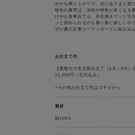
やかな織り上がりで、光にあてると透
暗色の夏帯は、淡色や明色が多くなる
けやお食事会でも、存在感をグッと引
ッと締められるのも暑い夏に嬉しいポ
ぜひ夏の定番コーディネートに組み込
お仕立て代
【夏物九寸名古屋仕立て（6月～9月）
11,000円（芯代込み）
>その他お仕立て代はコチラから
素材
絹100%