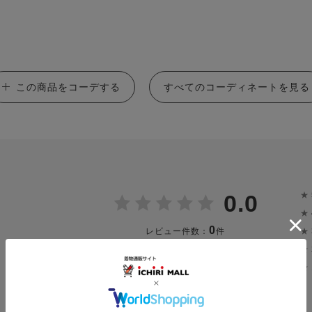
この商品をコーデする
すべてのコーディネートを見る
★
0.0
★
0
★
レビュー件数：
件
★
★