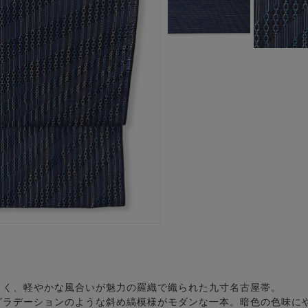
きく、軽やかな風合いが魅力の羅織で織られた九寸名古屋帯。
グラデーションのような斜め縞模様がモダンな一本。暗色の色味に