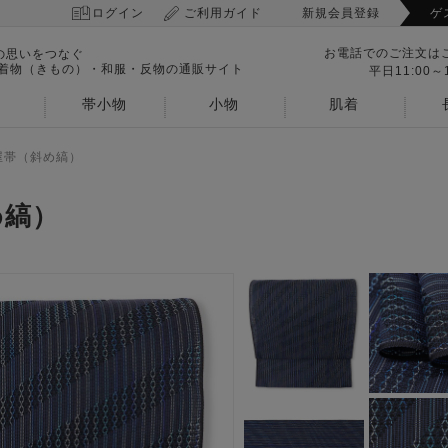
ログイン
ご利用ガイド
新規会員登録
ゲ
お電話でのご注文は
の思いをつなぐ
 着物（きもの）・和服・反物の通販サイト
平日11:00～1
帯小物
小物
肌着
屋帯（斜め縞）
め縞）