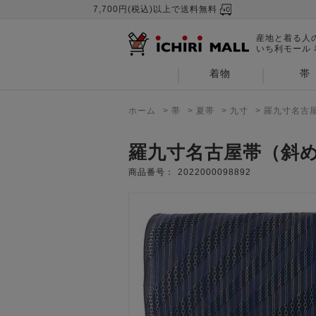
7,700円(税込)以上で送料無料
産地と着る人
いち利モール
着物
帯
ホーム
>
帯
>
夏帯
>
九寸
>
羅九寸名古
羅九寸名古屋帯（斜
商品番号：
2022000098892