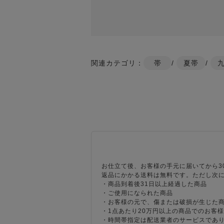
関連カテゴリ：
帯
/
夏帯
/
お仕立て後、お客様の手元に届いてから3
返品にかかる送料は無料です。ただし次
・商品到着後31日以上経過した商品
・ご使用になられた商品
・お客様の元で、傷または破損が生じた
・1点あたり20万円以上の商品でのお客
・時間帯指定は配送業者のサービスであ