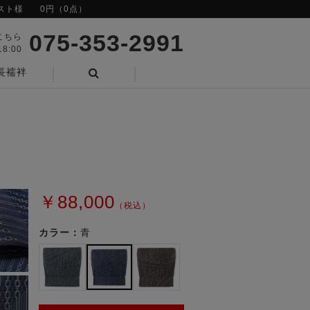
スト様
0円（0点）
075-353-2991
こちら
8:00
長襦袢
検索
￥88,000
（税込）
カラー：
青