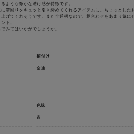
けるような微かな透け感が特徴です。
夏に帯回りをキュッと引き締めてくれるアイテムに。ちょっとした
き上げてくれそうです。また全通柄なので、柄合わせをあまり気に
イント。
んでみてはいかがでしょうか。
柄付け
】
全通
色味
青