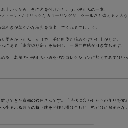
組み上がりから、その名を付けたという小桜組みの一本。
モノトーン×メタリックなカラーリングが、クールさも備える大人
の煌めきが華やかな着姿を演出してくれるでしょう。
わり柔らかい組み上がりで、手に馴染む締めやすい仕上がりに。
ームのある「東京撚り房」を採用し、一層存在感が引き立ちます。
集める、老舗の小桜組み帯締をぜひコレクションに加えてみてはい
し続けてきた京都の衿屋さんです。「時代に合わせたもの創りを変
から生まれる各々の持ち味を発揮し掛け合わせ、衿だけに留まらな