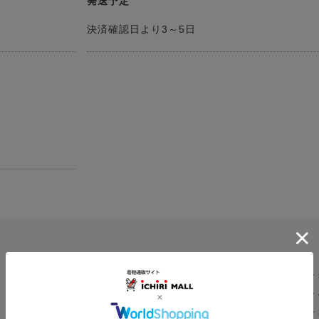
発送予定
決済確認日より3～5日
★
0.0
★
0
★
レビュー件数：
件