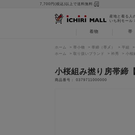
7,700円(税込)以上で送料無料
産地と着る人
いち利モール
着物
帯
ホーム
>
帯小物
>
帯締（帯〆）
>
平組
ホーム
>
取り扱いブランド
>
衿秀
>
小桜
小桜組み撚り房帯締
商品番号：
0379711000000