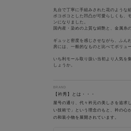
丸台で丁寧に手組みされた花のような
ポコポコとした凹凸が可愛らしくも、
ンになりました。
国内産・染めの上質な絹艶と、金属糸
ギュッと密度を感じさせながら、ふん
房には、一般的なものと比べてボリュ
いち利モール取り扱い当初より人気を
しょうか。
BRAND
【衿秀】とは・・・
屋号の通り、代々衿元の美しさを追求
い技術で」という理念のもと、衿の心
の和装小物を展開されています。