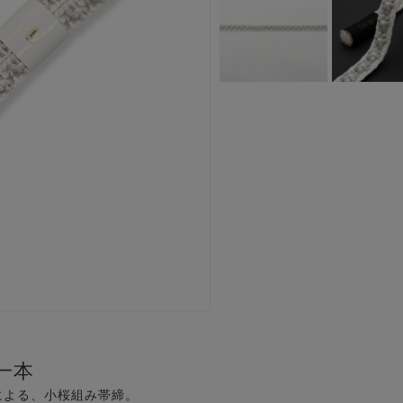
一本
による、小桜組み帯締。