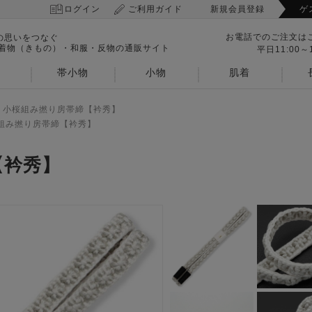
ログイン
ご利用ガイド
新規会員登録
ゲ
お電話でのご注文は
の思いをつなぐ
 着物（きもの）・和服・反物の通販サイト
平日11:00～1
帯小物
小物
肌着
>
小桜組み撚り房帯締【衿秀】
組み撚り房帯締【衿秀】
【衿秀】