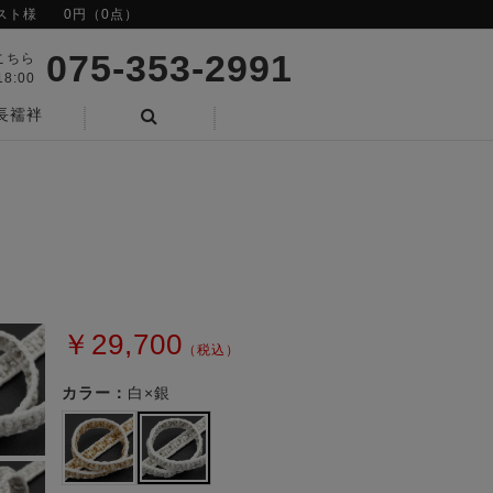
スト様
0円（0点）
075-353-2991
こちら
8:00
長襦袢
検索
￥29,700
（税込）
カラー：
白×銀