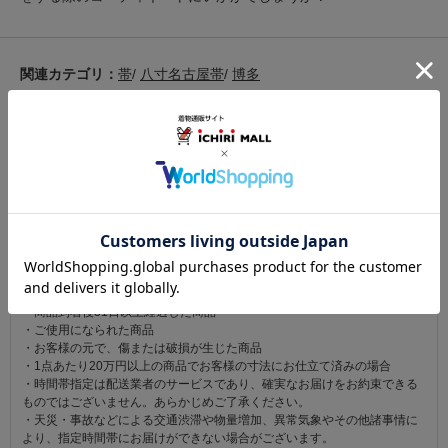
関連カテゴリ：
帯
/
八寸名古屋帯
/
博多
この商品を見た人は
こちらの商品も見ています
注意事項
お仕立て後、お客様の手元に届いてから30日以内であれば返品可能です。
返品にかかる送料は無料です。
ただし次に該当するものは返品をお受けできません。
・商品到着後31日以上経過した商品
・ご使用になられた商品
・お客様の元で、傷または破損が生じた商品
・1点あたり20万円以上の商品でお客様の寸法にお仕立て済みの場合
・時間帯指定は配送業者のサービスであり、確実なお届けをお約束できる
ものではございません。あらかじめご了承ください。
・天災・事故などによる交通渋滞や物量増加、異常気象やその他諸事情に
より、指定時間帯にお届けができない場合がございます。