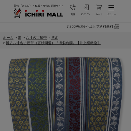
7,700円(税込)以上で送料無料
ホーム
>
帯
>
八寸名古屋帯
>
博多
>
博多八寸名古屋帯（更紗間道）『博多絢爛』【井上絹織物】