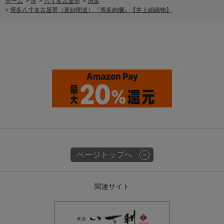
ホーム
>
帯
>
八寸名古屋帯
>
博多
>
博多八寸名古屋帯（更紗間道）『博多絢爛』【井上絹織物】
ページトップへ
関連サイト