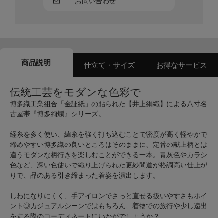
お問い合わせ
商品説明
仕立て・サイズ
お得なサービス
伝統工芸をモダンな色彩で
博多織工業組合「金証紙」の貼られた【井上絹織】による八寸名
古屋帯『博多絢爛』シリーズ。
経糸を多く使い、緯糸を強く打ち込むことで密度が高く軽やかで
締めやすい博多織の良いところはそのままに、定番の献上柄とは
違うモダンな柄行きを楽しむことができる一本。青灰色やカラシ
色など、深い色使いで織り上げられた更紗間道が格調高い仕上が
りで、品のある引き締まった着姿を演出します。
しわになりにくく、手アイロンでさっと直せる扱いやすさもポイ
ント◎カジュアルシーンではもちろん、着物での旅行や少し遠出
をする際のコーディネートにいかがでしょうか？