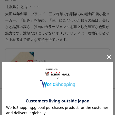
【渡敬】とは・・・
大正14年創業、ブランド・三ツ杵印でお馴染みの老舗和装小物メ
ーカー。「組み」を極め、「色」にこだわった数々の品は、美し
さと品質の高さ、独自のカラージャンルを確立した豊富な色数が
魅力です。渡敬だけにしかないオリジナリティは、着物初心者か
ら上級者まで絶大な支持を得ています。
ブランド
渡敬
関連カテゴリ：
帯小物
/
帯締（帯〆）
/
丸組
この商品を見た人は