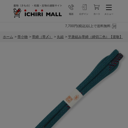
7,700円(税込)以上で送料無料
ホーム
>
帯小物
>
帯締（帯〆）
>
丸組
>
平唐組み帯締（締切二色）【渡敬】