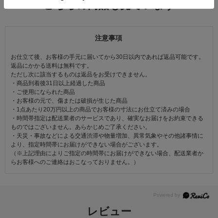
こちらの商品も見ています
注意事項
お仕立て後、お客様の手元に届いてから30日以内であれば返品可能です。
返品にかかる送料は無料です。
ただし次に該当するものは返品をお受けできません。
・商品到着後31日以上経過した商品
・ご使用になられた商品
・お客様の元で、傷または破損が生じた商品
・1点あたり20万円以上の商品でお客様の寸法にお仕立て済みの場合
・時間帯指定は配送業者のサービスであり、確実なお届けをお約束できる
ものではございません。あらかじめご了承ください。
・天災・事故などによる交通渋滞や物量増加、異常気象やその他諸事情に
より、指定時間帯にお届けができない場合がございます。
（※上記理由によりご指定の時間帯にお届けができない場合、配送業者か
らお客様へのご連絡はおこなっておりません。）
レビュー