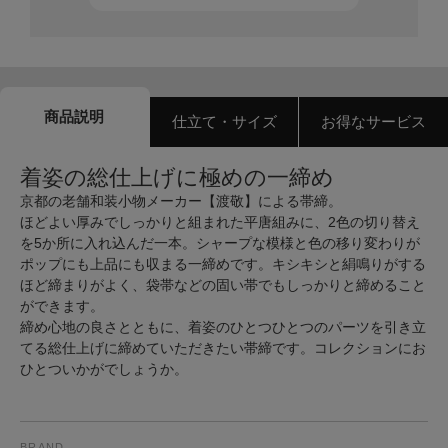
商品説明
仕立て・サイズ
お得なサービス
着姿の総仕上げに極めの一締め
京都の老舗和装小物メーカー【渡敬】による帯締。
ほどよい厚みでしっかりと組まれた平唐組みに、2色の切り替え
を5か所に入れ込んだ一本。シャープな模様と色の移り変わりが
ポップにも上品にも収まる一締めです。キシキシと絹鳴りがする
ほど締まりがよく、袋帯などの固い帯でもしっかりと締めること
ができます。
締め心地の良さとともに、着姿のひとつひとつのパーツを引き立
てる総仕上げに締めていただきたい帯締です。コレクションにお
ひとついかがでしょうか。
BRAND