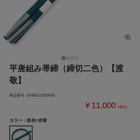
平唐組み帯締（締切二色）【渡
敬】
商品番号
0348621000000
￥11,000
（税込）
カラー：鉄色×赤紫