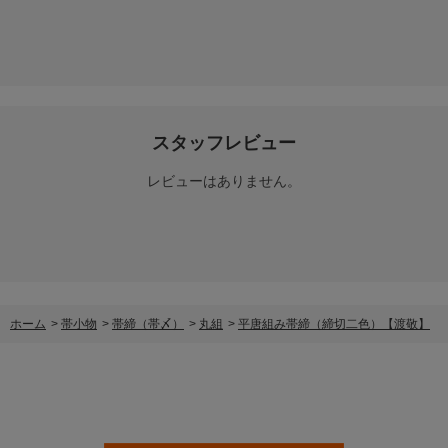
スタッフレビュー
レビューはありません。
ホーム
>
帯小物
>
帯締（帯〆）
>
丸組
>
平唐組み帯締（締切二色）【渡敬】