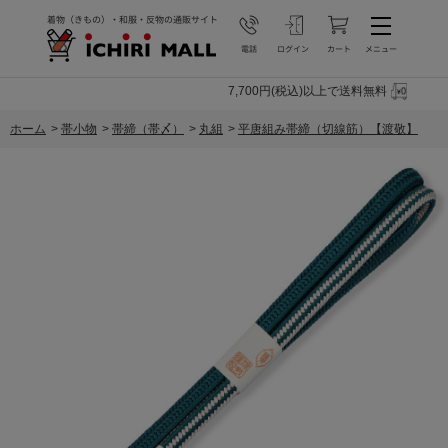
7,700円(税込)以上で送料無料
ホーム
>
帯小物
>
帯締（帯〆）
>
丸組
>
平唐組み帯締（切線筋）【渡敬】