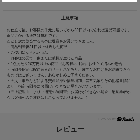
注意事項
お仕立て後、お客様の手元に届いてから30日以内であれば返品可能です。
返品にかかる送料は無料です。
ただし次に該当するものは返品をお受けできません。
・商品到着後31日以上経過した商品
・ご使用になられた商品
・お客様の元で、傷または破損が生じた商品
・1点あたり20万円以上の商品でお客様の寸法にお仕立て済みの場合
・時間帯指定は配送業者のサービスであり、確実なお届けをお約束できる
ものではございません。あらかじめご了承ください。
・天災・事故などによる交通渋滞や物量増加、異常気象やその他諸事情に
より、指定時間帯にお届けができない場合がございます。
（※上記理由によりご指定の時間帯にお届けができない場合、配送業者か
らお客様へのご連絡はおこなっておりません。）
レビュー