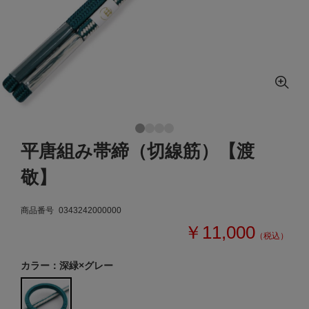
平唐組み帯締（切線筋）【渡
敬】
商品番号
0343242000000
￥11,000
（税込）
カラー：深緑×グレー