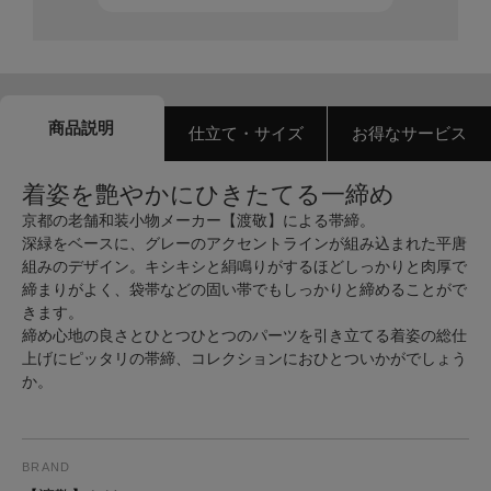
商品説明
仕立て・サイズ
お得なサービス
着姿を艶やかにひきたてる一締め
京都の老舗和装小物メーカー【渡敬】による帯締。
深緑をベースに、グレーのアクセントラインが組み込まれた平唐
組みのデザイン。キシキシと絹鳴りがするほどしっかりと肉厚で
締まりがよく、袋帯などの固い帯でもしっかりと締めることがで
きます。
締め心地の良さとひとつひとつのパーツを引き立てる着姿の総仕
上げにピッタリの帯締、コレクションにおひとついかがでしょう
か。
BRAND