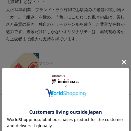
【渡敬】とは・・・
大正14年創業、ブランド・三ツ杵印でお馴染みの老舗和装小物メ
ーカー。「組み」を極め、「色」にこだわった数々の品は、美し
さと品質の高さ、独自のカラージャンルを確立した豊富な色数が
魅力です。渡敬だけにしかないオリジナリティは、着物初心者か
ら上級者まで絶大な支持を得ています。
ブランド
渡敬
関連カテゴリ：
帯小物
/
帯締（帯〆）
/
丸組
この商品を見た人は
こちらの商品も見ています