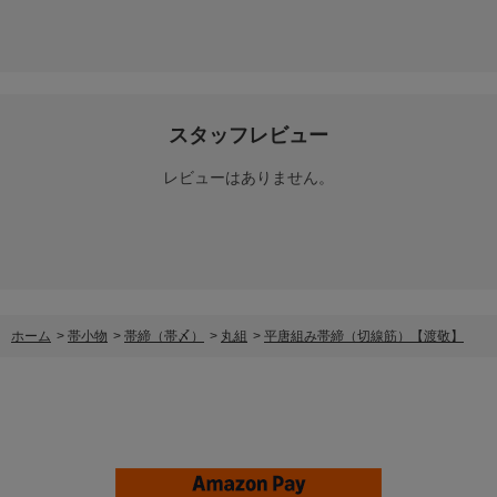
スタッフレビュー
レビューはありません。
ホーム
>
帯小物
>
帯締（帯〆）
>
丸組
>
平唐組み帯締（切線筋）【渡敬】