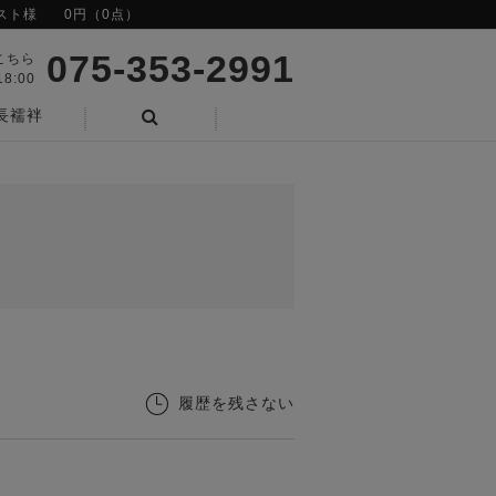
スト様
0円（0点）
075-353-2991
こちら
8:00
長襦袢
検索
履歴を残さない