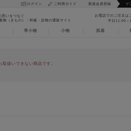
ログイン
ご利用ガイド
新規会員登録
ゲ
お電話でのご注文は
の思いをつなぐ
 着物（きもの）・和服・反物の通販サイト
平日11:00～1
帯小物
小物
肌着
お取扱いできない商品です。