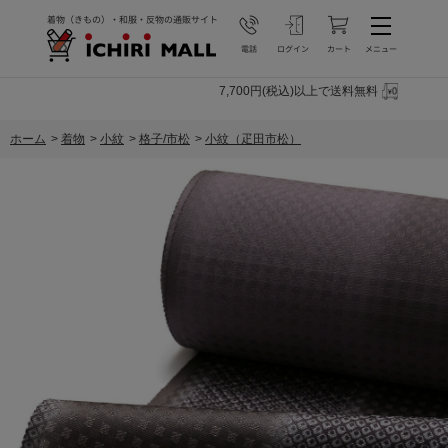
7,700円(税込)以上で送料無料
ホーム
>
着物
>
小紋
>
格子/市松
>
小紋（疋田市松）