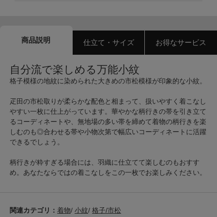
商品説明
仕立て・サイズ
お得なサービス
自分流で楽しめる万能小紋
格子模様の地紋に染められた大きめの市松模様が印象的な小紋。
疋田の市松取りが柔らかな配色と相まって、扱いやすく着こなし
やすい一枚に仕上がっています。華やかな柄行きの帯を引き立て
るコーディネートや、無地場の多い帯を締めて着物の柄行きを楽
しむのも◎合わせる帯や小物次第で幅広いコーディネートに活躍
できるでしょう。
柄行きが粋すぎる場合には、羽織に仕立てて楽しむのもおすす
め。あなたならではの着こなしをこの一枚でお楽しみください。
関連カテゴリ：
着物
/
小紋
/
格子/市松