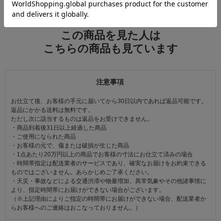
この商品を見た人は
こちらの商品も見ています
注意事項
お仕立て後、お客様の手元に届いてから30日以内であれば返品可能です。
返品にかかる送料は無料です。
ただし次に該当するものは返品をお受けできません。
・商品到着後31日以上経過した商品
・ご使用になられた商品
・お客様の元で、傷または破損が生じた商品
・1点あたり20万円以上の商品でお客様の寸法にお仕立て済みの場合
・時間帯指定は配送業者のサービスであり、確実なお届けをお約束できる
ものではございません。あらかじめご了承ください。
・天災・事故などによる交通渋滞や物量増加、異常気象やその他諸事情に
より、指定時間帯にお届けができない場合がございます。
（※上記理由によりご指定の時間帯にお届けができない場合、配送業者か
らお客様へのご連絡はおこなっておりません。）