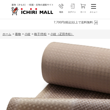
7,700円(税込)以上で送料無料
ホーム
>
着物
>
小紋
>
格子/市松
>
小紋（疋田市松）