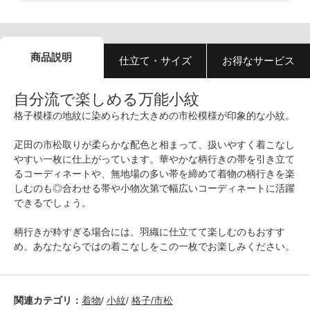
商品説明
仕立て・サイズ
お得なサービス
自分流で楽しめる万能小紋
格子模様の地紋に染められた大きめの市松模様が印象的な小紋。
疋田の市松取りが柔らかな配色と相まって、扱いやすく着こなし
やすい一枚に仕上がっています。華やかな柄行きの帯を引き立て
るコーディネートや、無地場の多い帯を締めて着物の柄行きを楽
しむのも◎合わせる帯や小物次第で幅広いコーディネートに活躍
できるでしょう。
柄行きが粋すぎる場合には、羽織に仕立てて楽しむのもおすす
め。あなたならではの着こなしをこの一枚でお楽しみください。
関連カテゴリ：
着物
/
小紋
/
格子/市松