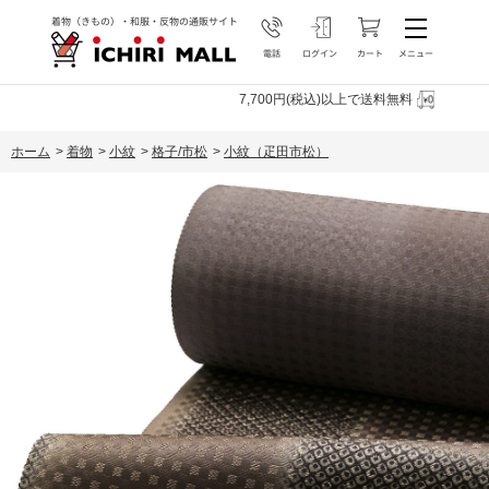
7,700円(税込)以上で送料無料
ホーム
>
着物
>
小紋
>
格子/市松
>
小紋（疋田市松）