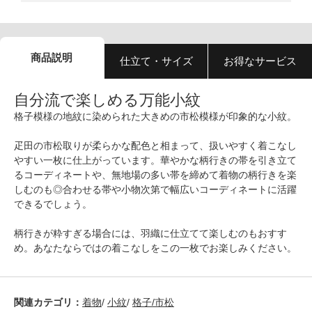
商品説明
仕立て・サイズ
お得なサービス
自分流で楽しめる万能小紋
格子模様の地紋に染められた大きめの市松模様が印象的な小紋。
疋田の市松取りが柔らかな配色と相まって、扱いやすく着こなし
やすい一枚に仕上がっています。華やかな柄行きの帯を引き立て
るコーディネートや、無地場の多い帯を締めて着物の柄行きを楽
しむのも◎合わせる帯や小物次第で幅広いコーディネートに活躍
できるでしょう。
柄行きが粋すぎる場合には、羽織に仕立てて楽しむのもおすす
め。あなたならではの着こなしをこの一枚でお楽しみください。
関連カテゴリ：
着物
/
小紋
/
格子/市松