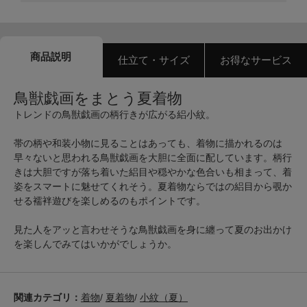
商品説明
仕立て・サイズ
お得なサービス
鳥獣戯画をまとう夏着物
トレンドの鳥獣戯画の柄行きが広がる絽小紋。
帯の柄や和装小物に見ることはあっても、着物に描かれるのは
早々ないと思われる鳥獣戯画を大胆に全面に配しています。柄行
きは大胆ですが落ち着いた絽目や穏やかな色合いも相まって、着
姿をスマートに魅せてくれそう。夏着物ならではの絽目から覗か
せる襦袢遊びを楽しめるのもポイントです。
見た人をアッと言わせそうな鳥獣戯画を身に纏って夏のお出かけ
を楽しんでみてはいかがでしょうか。
関連カテゴリ：
着物
/
夏着物
/
小紋（夏）