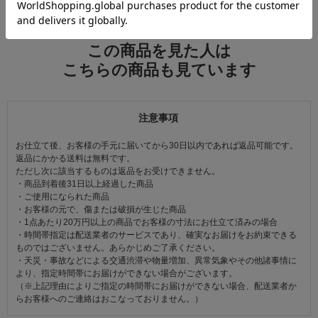
この商品を見た人は
こちらの商品も見ています
注意事項
お仕立て後、お客様の手元に届いてから30日以内であれば返品可能です。
返品にかかる送料は無料です。
ただし次に該当するものは返品をお受けできません。
・商品到着後31日以上経過した商品
・ご使用になられた商品
・お客様の元で、傷または破損が生じた商品
・1点あたり20万円以上の商品でお客様の寸法にお仕立て済みの場合
・時間帯指定は配送業者のサービスであり、確実なお届けをお約束できる
ものではございません。あらかじめご了承ください。
・天災・事故などによる交通渋滞や物量増加、異常気象やその他諸事情に
より、指定時間帯にお届けができない場合がございます。
（※上記理由によりご指定の時間帯にお届けができない場合、配送業者か
らお客様へのご連絡はおこなっておりません。）