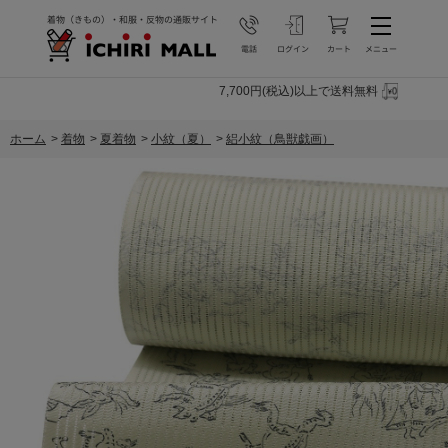
7,700円(税込)以上で送料無料
ホーム
>
着物
>
夏着物
>
小紋（夏）
>
絽小紋（鳥獣戯画）