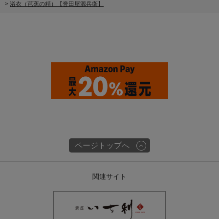
>
浴衣（芭蕉の精）【誉田屋源兵衛】
ページトップへ
関連サイト