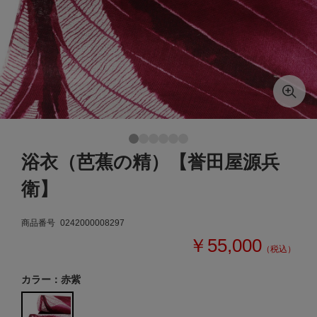
浴衣（芭蕉の精）【誉田屋源兵
衛】
商品番号
0242000008297
￥55,000
（税込）
カラー：赤紫