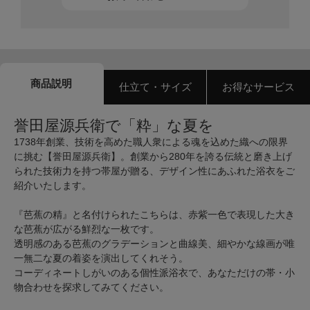
商品説明
仕立て・サイズ
お得なサービス
誉田屋源兵衛で「粋」な夏を
1738年創業、技術を高めた職人衆による魂を込めた織への限界
に挑む【誉田屋源兵衛】。創業から280年を誇る伝統と磨き上げ
られた技術力を持つ帯屋が贈る、デザイン性にあふれた浴衣をご
紹介いたします。
『芭蕉の精』と名付けられたこちらは、赤紫一色で表現した大き
な芭蕉が広がる鮮烈な一枚です。
透明感のある芭蕉のグラデーションと曲線美、細やかな線画が唯
一無二な夏の着姿を演出してくれそう。
コーディネートしがいのある個性派浴衣で、あなただけの帯・小
物合わせを探求してみてください。