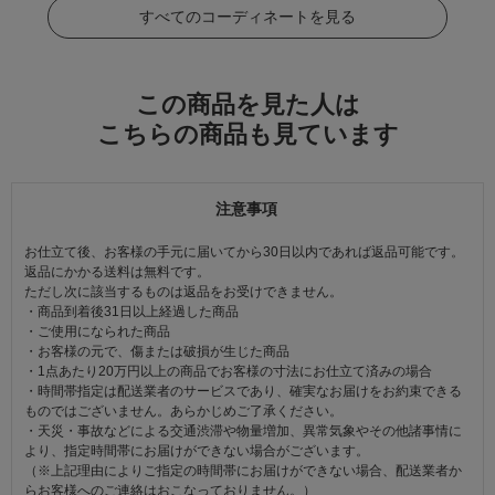
すべてのコーディネートを見る
この商品を見た人は
こちらの商品も見ています
注意事項
お仕立て後、お客様の手元に届いてから30日以内であれば返品可能です。
返品にかかる送料は無料です。
ただし次に該当するものは返品をお受けできません。
・商品到着後31日以上経過した商品
・ご使用になられた商品
・お客様の元で、傷または破損が生じた商品
・1点あたり20万円以上の商品でお客様の寸法にお仕立て済みの場合
・時間帯指定は配送業者のサービスであり、確実なお届けをお約束できる
ものではございません。あらかじめご了承ください。
・天災・事故などによる交通渋滞や物量増加、異常気象やその他諸事情に
より、指定時間帯にお届けができない場合がございます。
（※上記理由によりご指定の時間帯にお届けができない場合、配送業者か
らお客様へのご連絡はおこなっておりません。）