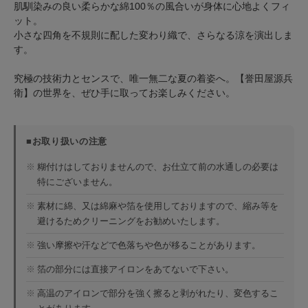
肌馴染みの良い柔らかな綿100％の風合いが身体に心地よくフィ
ット。
小さな四角を不規則に配した変わり織で、さらなる涼を演出しま
す。
究極の技術力とセンスで、唯一無二な夏の着姿へ。【誉田屋源兵
衛】の世界を、ぜひ手に取ってお楽しみください。
■お取り扱いの注意
※
糊付けはしておりませんので、お仕立て前の水通しの必要は
特にございません。
※
素材に綿、又は綿麻や箔を使用しておりますので、縮み等を
避けるためクリーニングをお勧めいたします。
※
強い摩擦や汗などで色落ちや色が移ることがあります。
※
箔の部分には直接アイロンをあてないで下さい。
※
高温のアイロンで部分を強く擦ると剥がれたり、変色するこ