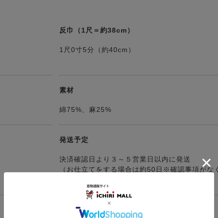
反巾（1尺＝約38cm）
1尺0寸5分（約40cm）
素材
綿75%、麻25%
発送予定
決済確認日より３～５営業日以内に発送
（お仕立てをする場合は約50日※確認事項がな
ムーズに進行した際の目安）