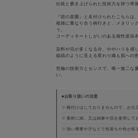
伝統と磨き上げられた技術力を持つ帯
『碧の楽園』と名付けられたこちらは
複雑に重なり合う柄行きと、メタリッ
う。
コーディネートしがいのある個性派浴
染料や箔が多くなる分、ややハリを感
縦縞のように見える変わり織も肌への
究極の技術力とセンスで、唯一無二な
い。
■お取り扱いの注意
※
糊付けはしておりませんので、お仕
※
素材に綿、又は綿麻や箔を使用して
※
強い摩擦や汗などで色落ちや色が移