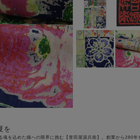
夏を
よる魂を込めた織への限界に挑む【誉田屋源兵衛】。創業から280年