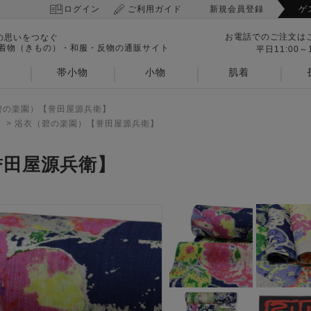
ログイン
ご利用ガイド
新規会員登録
ゲ
お電話でのご注文は
の思いをつなぐ
 着物（きもの）・和服・反物の通販サイト
平日11:00～1
帯小物
小物
肌着
碧の楽園）【誉田屋源兵衛】
>
浴衣（碧の楽園）【誉田屋源兵衛】
誉田屋源兵衛】