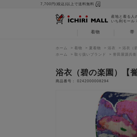
7,700円(税込)以上で送料無料
産地と着る人
いち利モール
着物
帯
ホーム
>
着物
>
夏着物
>
浴衣
>
浴衣（
ホーム
>
取り扱いブランド
>
誉田屋源兵衛
浴衣（碧の楽園）【
商品番号：
0242000008294