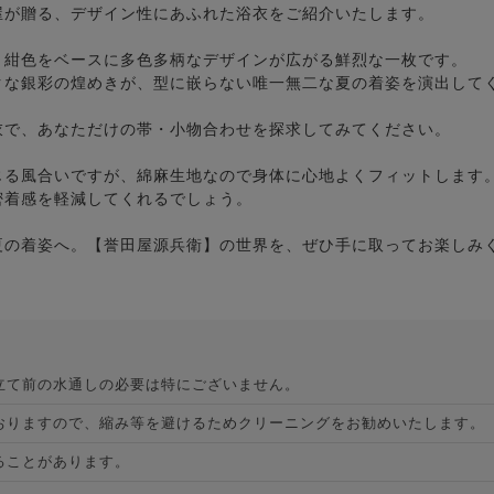
屋が贈る、デザイン性にあふれた浴衣をご紹介いたします。
、紺色をベースに多色多柄なデザインが広がる鮮烈な一枚です。
クな銀彩の煌めきが、型に嵌らない唯一無二な夏の着姿を演出して
衣で、あなただけの帯・小物合わせを探求してみてください。
じる風合いですが、綿麻生地なので身体に心地よくフィットします
密着感を軽減してくれるでしょう。
夏の着姿へ。【誉田屋源兵衛】の世界を、ぜひ手に取ってお楽しみ
立て前の水通しの必要は特にございません。
おりますので、縮み等を避けるためクリーニングをお勧めいたします。
ることがあります。