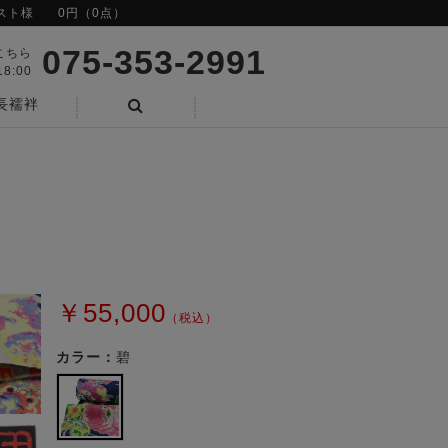
スト様
0円（0点）
075-353-2991
こちら
8:00
長襦袢
検索
￥55,000
（税込）
カラー：
碧