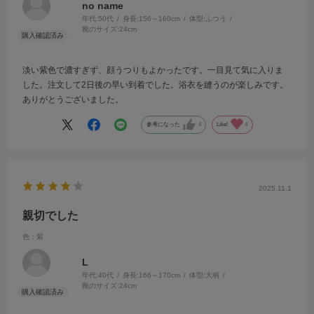
no name
年代:
50代
身長:
156～160cm
体型:
ふつう
靴のサイズ:
24cm
淡い紫色で濃すぎず、顔うつりもよかったです。一目見て気に入りま
した。注文して2日後の早い到着でした。浴衣を縫うのが楽しみです。
ありがとうございました。
参考になった
4
Like!
4
2025.11.1
親切でした
色：紫
L
年代:
40代
身長:
166～170cm
体型:
大柄
靴のサイズ:
24cm