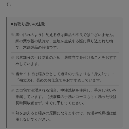
す。
■お取り扱いの注意
※
黒い汚れのように見える点は商品の不良ではございません。
綿の葉や茎の破片が、生地を生成する際に織り込まれた物
で、木綿製品の特徴です。
※
お尻部分の引け防止のため、居敷当てを付けることをおすす
めしています。
※
当サイトでは縮み分として通常の寸法よりも「身丈1寸」・
「袖丈3分」長めのお仕立てをおすすめしています。
※
ご自宅で洗濯される場合、中性洗剤を使用し、手おし洗いを
推奨しています。（洗濯機の手洗いコースも可）洗った後は
長時間放置せず、すぐに干してください。
※
熱を加えると縮みの原因になりますので、お湯や乾燥機は使
用しないでください。