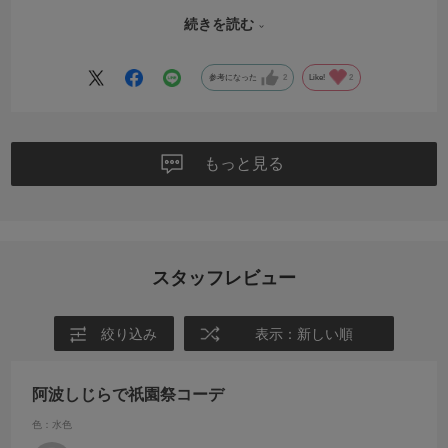
立てもいつもと同じく丁寧でした。普段に着るので肩ひじ張らず着れ
続きを読む
ます。しじらもう1着欲しくなりました
参考になった
2
Like!
2
もっと見る
スタッフレビュー
絞り込み
表示：新しい順
阿波しじらで祇園祭コーデ
色：水色