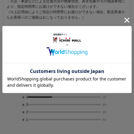
・天災・事故などによる交通渋滞や物量増加、異常気象やその他諸事情に
より、指定時間帯にお届けができない場合がございます。
（※上記理由によりご指定の時間帯にお届けができない場合、配送業者か
らお客様へのご連絡はおこなっておりません。）
レビュー
4.7
6
レビュー件数：
件
★
5
(4)
★
4
(2)
★
3
(0)
★
2
(0)
★
1
(0)