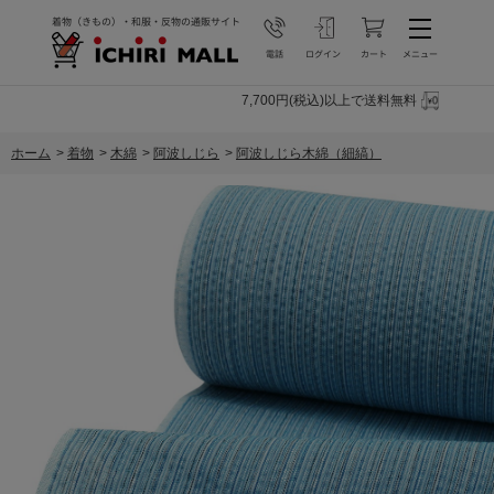
7,700円(税込)以上で送料無料
ホーム
>
着物
>
木綿
>
阿波しじら
>
阿波しじら木綿（細縞）