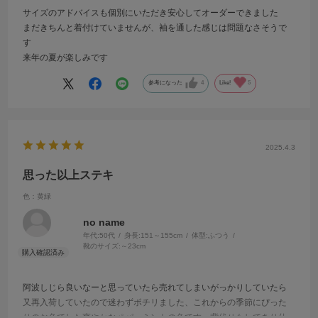
サイズのアドバイスも個別にいただき安心してオーダーできました
まだきちんと着付けていませんが、袖を通した感じは問題なさそうで
す
来年の夏が楽しみです
参考になった
4
Like!
5
2025.4.3
思った以上ステキ
色：黄緑
no name
年代:
50代
身長:
151～155cm
体型:
ふつう
靴のサイズ:
～23cm
阿波しじら良いなーと思っていたら売れてしまいがっかりしていたら
又再入荷していたので迷わずポチリました、これからの季節にぴった
りのお色でした爽やかなペパーミントの色です、背伏せもしてあり仕