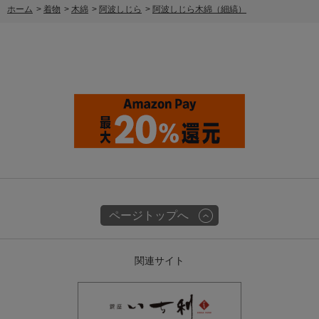
A：涼しく見えたらいいな～
ホーム
>
着物
>
木綿
>
阿波しじら
>
阿波しじら木綿（細縞）
とっても涼しげで爽やかなコーディネートでした◎
ご協力ありがとうございました！
ページトップへ
関連サイト