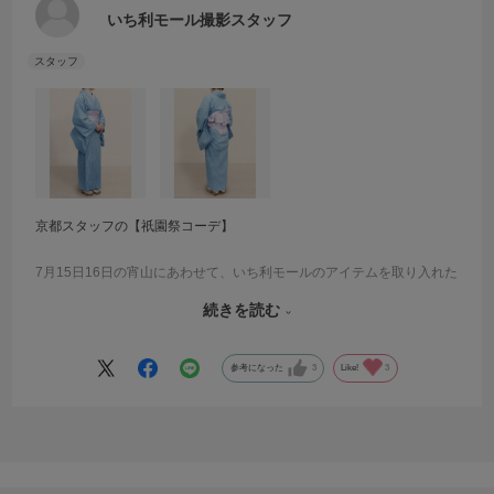
いち利モール撮影スタッフ
京都スタッフの【祇園祭コーデ】
7月15日16日の宵山にあわせて、いち利モールのアイテムを取り入れた
お祭りコーデで出勤したスタッフのコーディネートをご紹介いたしま
続きを読む
す♪
こちらは阿波しじら木綿（細縞）水色に、博多織半巾帯と駒下駄のコ
ーディネートです！
参考になった
3
Like!
3
Q：「阿波しじら木綿（細縞）水色」を選んだ理由は何ですか？
A：6～8月に着られるものを探していました。
Q：コーディネートのポイントはありますか？