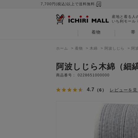
7,700円(税込)以上で送料無料
産地と着る人
いち利モール
着物
帯
ホーム
>
着物
>
木綿
>
阿波しじら
>
阿
阿波しじら木綿（細
商品番号：
0228651000000
4.7
（6）
レビューを見