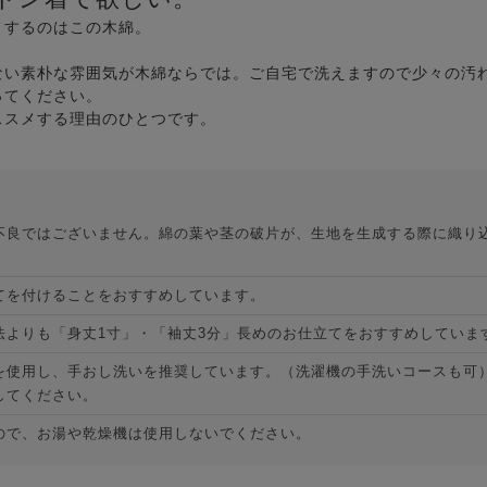
メするのはこの木綿。
ない素朴な雰囲気が木綿ならでは。ご自宅で洗えますので少々の汚
ってください。
ススメする理由のひとつです。
不良ではございません。綿の葉や茎の破片が、生地を生成する際に織り
てを付けることをおすすめしています。
法よりも「身丈1寸」・「袖丈3分」長めのお仕立てをおすすめしていま
を使用し、手おし洗いを推奨しています。（洗濯機の手洗いコースも可
してください。
ので、お湯や乾燥機は使用しないでください。