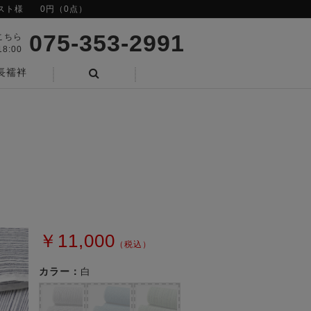
スト様
0円（0点）
075-353-2991
こちら
8:00
長襦袢
検索
￥11,000
（税込）
カラー：
白