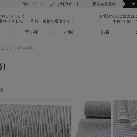
ログイン
ご利用ガイド
新規会員登録
ゲ
お電話でのご注文は
の思いをつなぐ
 着物（きもの）・和服・反物の通販サイト
平日11:00～1
帯小物
小物
肌着
波しじら木綿（細縞）
縞）
る