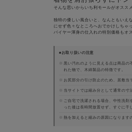
そんな思いからいち利モールがオスス
独特の優しい風合いと、なんともいえ
にせず色々なところへおでかけしちゃ
バイヤー渾身の仕入れの特別価格もオ
■お取り扱いの注意
※
黒い汚れのように見える点は商品の
れた物で、木綿製品の特徴です。
※
お尻部分の引け防止のため、居敷当
※
当サイトでは縮み分として通常の寸
※
ご自宅で洗濯される場合、中性洗剤
った後は長時間放置せず、すぐに干
※
熱を加えると縮みの原因になります