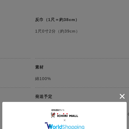
反巾（1尺＝約38cm）
1尺0寸2分（約39cm）
素材
綿100%
発送予定
決済確認日より３～５営業日以内に発送
（お仕立てをする場合は約50日※確認事項がな
ムーズに進行した際の目安）