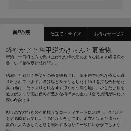
商品説明
仕立て・サイズ
お得なサービス
軽やかさと亀甲絣のきちんと夏着物
新潟・十日町地方で織り上げれた蝉の翅のような軽さと絣模様が
美しい『越後夏結城物語』。
結城紬と同じく先染めの糸を絣糸にし、亀甲絣で緻密な模様が織
り出されています。透け感とサラリとした手触りを持ち合わせた
夏紬地は、たっぷりと風を通す涼やかな着心地に。ひとたび袖を
通せばシャリ感と色彩が豊かな柄行きの重なり合う風情が味わい
深い印象です。
控えめな柄行きのため様々なコーディネートに活躍し、帯合わせ
をする時間も楽しいものになりそうです。浴衣とはまた違った、
夏の大人のきちんと感を演出する頼りの一枚にいかがでしょう
か。