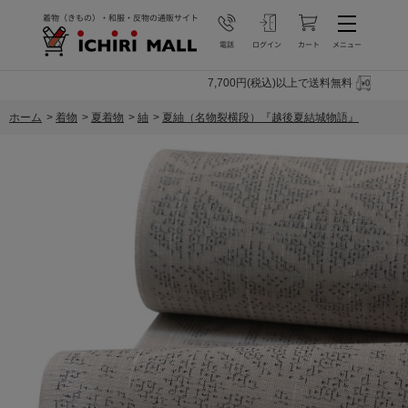
7,700円(税込)以上で送料無料
ホーム
>
着物
>
夏着物
>
紬
>
夏紬（名物裂横段）『越後夏結城物語』