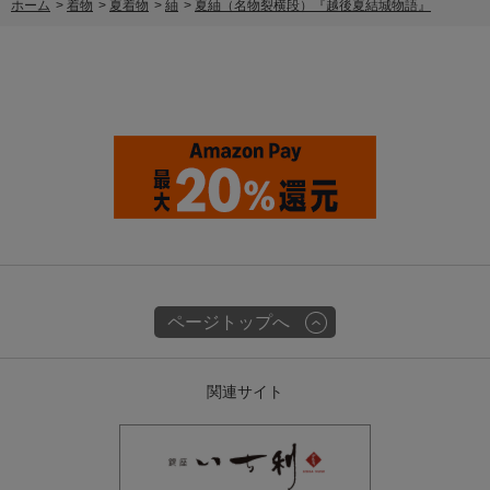
ホーム
>
着物
>
夏着物
>
紬
>
夏紬（名物裂横段）『越後夏結城物語』
ページトップへ
関連サイト