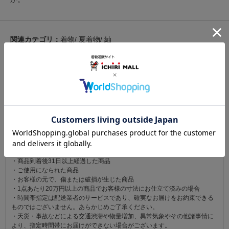
関連カテゴリ：
着物
/
夏着物
/
紬
この商品を見た人は
こちらの商品も見ています
注意事項
お仕立て後、お客様の手元に届いてから30日以内であれば返品可能です。
返品にかかる送料は無料です。
ただし次に該当するものは返品をお受けできません。
・商品到着後31日以上経過した商品
・ご使用になられた商品
・お客様の元で、傷または破損が生じた商品
・1点あたり20万円以上の商品でお客様の寸法にお仕立て済みの場合
・時間帯指定は配送業者のサービスであり、確実なお届けをお約束できる
ものではございません。あらかじめご了承ください。
・天災・事故などによる交通渋滞や物量増加、異常気象やその他諸事情に
より、指定時間帯にお届けができない場合がございます。