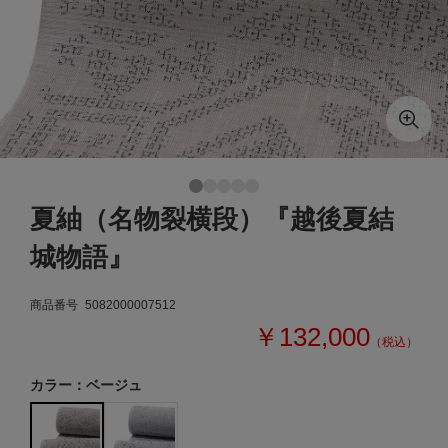
夏紬（名物裂横段）『越後夏結
城物語』
商品番号
5082000007512
￥132,000
（税込）
カラー：ベージュ