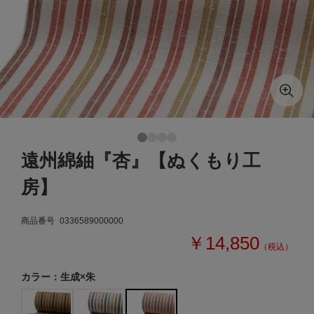
遠州綿紬『杏』【ぬくもり工
房】
商品番号
0336589000000
￥14,850
（税込）
カラー：生成×朱