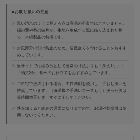
■お取り扱いの注意
※
黒い汚れのように見える点は商品の不良ではございません。
綿の葉や茎の破片が、生地を生成する際に織り込まれた物
で、木綿製品の特徴です。
※
お尻部分の引け防止のため、居敷当てを付けることをおすす
めしています。
※
当サイトでは縮み分として通常の寸法よりも「身丈1寸」・
「袖丈3分」長めのお仕立てをおすすめしています。
※
ご自宅で洗濯される場合、中性洗剤を使用し、手おし洗いを
推奨しています。（洗濯機の手洗いコースも可）洗った後は
長時間放置せず、すぐに干してください。
※
熱を加えると縮みの原因になりますので、お湯や乾燥機は使
用しないでください。