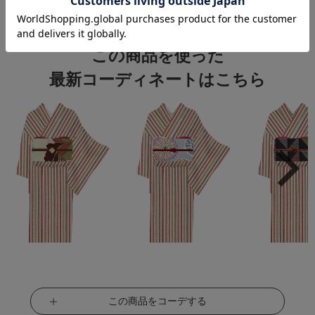
関連カテゴリ：
着物
/
木綿
/
遠州
この商品を使った
最新コーディネートはこちら
この商品をコーデする