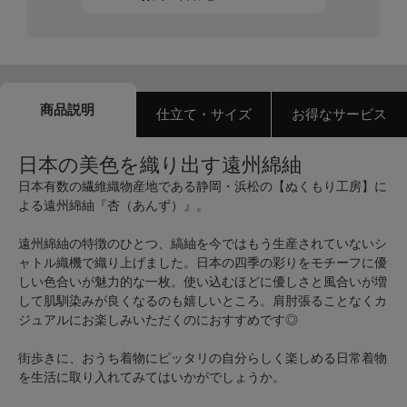
商品説明
仕立て・サイズ
お得なサービス
日本の美色を織り出す遠州綿紬
日本有数の繊維織物産地である静岡・浜松の【ぬくもり工房】に
よる遠州綿紬『杏（あんず）』。
遠州綿紬の特徴のひとつ、縞紬を今ではもう生産されていないシ
ャトル織機で織り上げました。日本の四季の彩りをモチーフに優
しい色合いが魅力的な一枚。使い込むほどに優しさと風合いが増
して肌馴染みが良くなるのも嬉しいところ。肩肘張ることなくカ
ジュアルにお楽しみいただくのにおすすめです◎
街歩きに、おうち着物にピッタリの自分らしく楽しめる日常着物
を生活に取り入れてみてはいかがでしょうか。