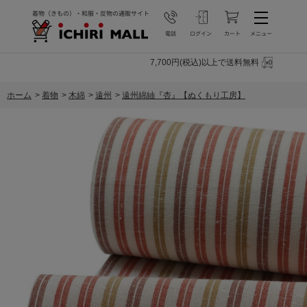
7,700円(税込)以上で送料無料
ホーム
>
着物
>
木綿
>
遠州
>
遠州綿紬『杏』【ぬくもり工房】