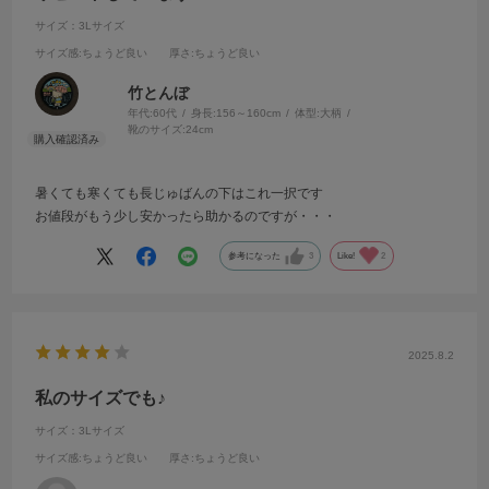
サイズ：3Lサイズ
サイズ感
:ちょうど良い
厚さ
:ちょうど良い
竹とんぼ
年代:
60代
身長:
156～160cm
体型:
大柄
靴のサイズ:
24cm
暑くても寒くても長じゅばんの下はこれ一択です
お値段がもう少し安かったら助かるのですが・・・
参考になった
3
Like!
2
2025.8.2
私のサイズでも♪
サイズ：3Lサイズ
サイズ感
:ちょうど良い
厚さ
:ちょうど良い