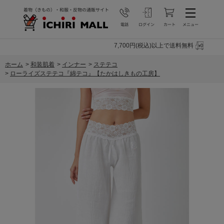
7,700円(税込)以上で送料無料
ホーム
>
和装肌着
>
インナー
>
ステテコ
>
ローライズステテコ『綿テコ』【たかはしきもの工房】