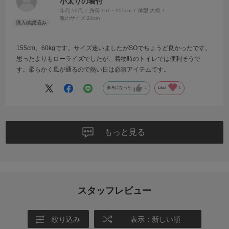
小太りの着付
年代:
50代
身長:
151～155cm
体型:
大柄
靴のサイズ:
24cm
155cm、60kgです。サイズ迷いましたがSOでちょうど良かったです。
思ったよりもローライズでしたが、着物時のトイレでは便利そうで
す。柔らかく風が通るので熱い日は必須アイテムです。
参考になった
1
Like!
1
もっと見る
スタッフレビュー
絞り込み
表示：新しい順