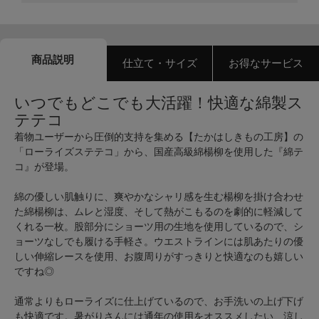
商品説明
仕立て・サイズ
お得なサービス
いつでもどこでも大活躍！快適な綿製ス
テテコ
着物ユーザーから圧倒的支持を集める【たかはしきもの工房】の
「ローライズステテコ」から、国産高級綿楊柳を使用した『綿テ
コ』が登場。
綿の優しい肌触りに、爽やかなシャリ感を生む楊柳を掛け合わせ
た綿楊柳は、ムレと湿度、そして熱がこもるのを劇的に軽減して
くれる一枚。股部分にショーツ用の生地を使用しているので、シ
ョーツなしでも履ける手軽さ。ウエストラインには肌あたりの優
しい伸縮レースを使用、お腹周りがすっきりと快適なのも嬉しい
ですね◎
通常よりもローライズに仕上げているので、お手洗いの上げ下げ
も快適です。暑がりさんには通年の使用をオススメしたい、涼し