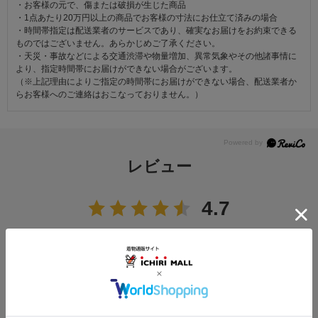
・お客様の元で、傷または破損が生じた商品
・1点あたり20万円以上の商品でお客様の寸法にお仕立て済みの場合
・時間帯指定は配送業者のサービスであり、確実なお届けをお約束できる
ものではございません。あらかじめご了承ください。
・天災・事故などによる交通渋滞や物量増加、異常気象やその他諸事情に
より、指定時間帯にお届けができない場合がございます。
（※上記理由によりご指定の時間帯にお届けができない場合、配送業者か
らお客様へのご連絡はおこなっておりません。）
レビュー
4.7
12
レビュー件数：
件
★
5
(8)
★
4
(4)
★
3
(0)