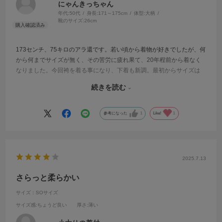
にゃんきっちゃん
年代:
50代
身長:
171～175cm
体型:
大柄
靴のサイズ:
26cm
173センチ、75キロのアラ還です。若い頃から着物が好きでしたが、何
から何までサイズが無く、その苦労に疲れ果て、20年程前から着なく
なりました。今回袴を着る事になり、下着も新調。最初からサイズは
無いと思っていた所、偶然こちらを発見！嬉しかったです。肌触りも
続きを読む
良く、細かい所までよく考えて作られた商品です。他も少しずつ揃え
て、また着物を楽しもうと思えました。星1つ減らしたのは、お値段高
めなのと、レースが繊細で、粗忽な私は破ってしまう心配がある事。
参考になった
1
Like!
1
でも肌触りを考えると、仕方ないと思います。
2025.7.13
さらっと柔らかい
サイズ：SOサイズ
サイズ感
:ちょうど良い
厚さ
:薄い