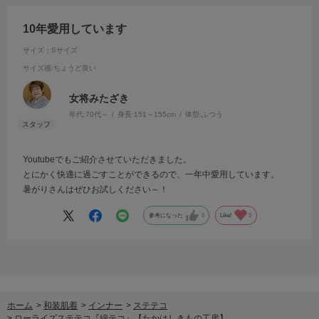
10年愛用しています
サイズ：Sサイズ
サイズ感
:ちょうど良い
女将みたざき
年代:
70代～
身長:
151～155cm
体型:
ふつう
Youtubeでもご紹介させていただきました。
とにかく快適に過ごすことができるので、一年中愛用しています。
暑がりさんはぜひお試しください～！
参考になった
5
Like!
3
ホーム
>
和装肌着
>
インナー
>
ステテコ
>
ローライズステテコ『綿テコ』【たかはしきもの工房】