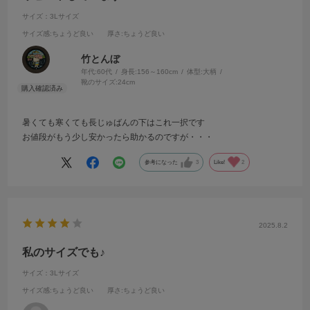
サイズ：3Lサイズ
サイズ感
:ちょうど良い
厚さ
:ちょうど良い
竹とんぼ
年代:
60代
身長:
156～160cm
体型:
大柄
靴のサイズ:
24cm
暑くても寒くても長じゅばんの下はこれ一択です
お値段がもう少し安かったら助かるのですが・・・
参考になった
3
Like!
2
2025.8.2
私のサイズでも♪
サイズ：3Lサイズ
サイズ感
:ちょうど良い
厚さ
:ちょうど良い