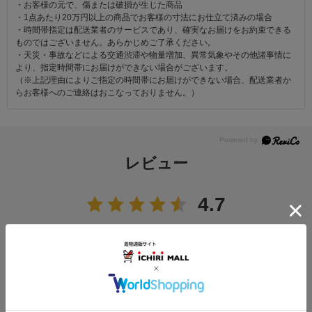
・お客様の元で、傷または破損が生じた商品
・1点あたり20万円以上の商品でお客様の寸法にお仕立て済みの場合
・時間帯指定は配送業者のサービスであり、確実なお届けをお約束できる
ものではございません。あらかじめご了承ください。
・天災・事故などによる交通渋滞や物量増加、異常気象やその他諸事情に
より、指定時間帯にお届けができない場合がございます。
（※上記理由によりご指定の時間帯にお届けができない場合、配送業者か
らお客様へのご連絡はおこなっておりません。）
レビュー
4.7
12
レビュー件数：
件
★
5
(8)
★
4
(4)
★
3
(0)