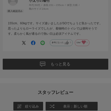
小太りの着付
年代:
50代
身長:
151～155cm
体型:
大柄
靴のサイズ:
24cm
155cm、60kgです。サイズ迷いましたがSOでちょうど良かったです。
思ったよりもローライズでしたが、着物時のトイレでは便利そうで
す。柔らかく風が通るので熱い日は必須アイテムです。
参考になった
1
Like!
1
もっと見る
スタッフレビュー
絞り込み
表示：新しい順