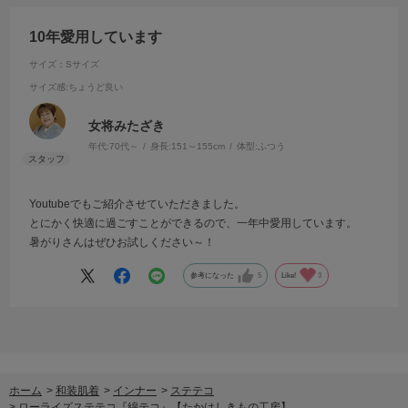
10年愛用しています
サイズ：Sサイズ
サイズ感
:ちょうど良い
女将みたざき
年代:
70代～
身長:
151～155cm
体型:
ふつう
Youtubeでもご紹介させていただきました。
とにかく快適に過ごすことができるので、一年中愛用しています。
暑がりさんはぜひお試しください～！
参考になった
5
Like!
3
ホーム
>
和装肌着
>
インナー
>
ステテコ
>
ローライズステテコ『綿テコ』【たかはしきもの工房】