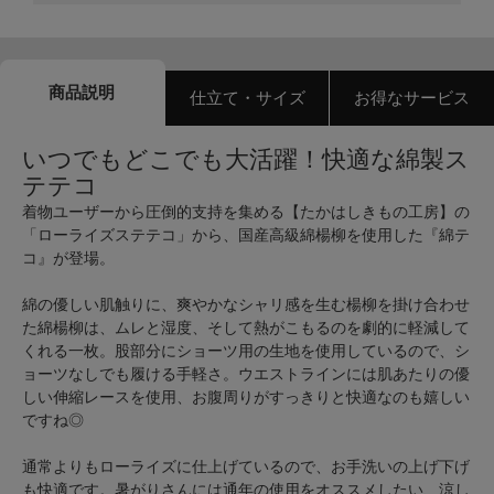
商品説明
仕立て・サイズ
お得なサービス
いつでもどこでも大活躍！快適な綿製ス
テテコ
着物ユーザーから圧倒的支持を集める【たかはしきもの工房】の
「ローライズステテコ」から、国産高級綿楊柳を使用した『綿テ
コ』が登場。
綿の優しい肌触りに、爽やかなシャリ感を生む楊柳を掛け合わせ
た綿楊柳は、ムレと湿度、そして熱がこもるのを劇的に軽減して
くれる一枚。股部分にショーツ用の生地を使用しているので、シ
ョーツなしでも履ける手軽さ。ウエストラインには肌あたりの優
しい伸縮レースを使用、お腹周りがすっきりと快適なのも嬉しい
ですね◎
通常よりもローライズに仕上げているので、お手洗いの上げ下げ
も快適です。暑がりさんには通年の使用をオススメしたい、涼し