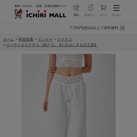
7,700円(税込)以上で送料無料
ホーム
>
和装肌着
>
インナー
>
ステテコ
>
ローライズステテコ『綿テコ』【たかはしきもの工房】