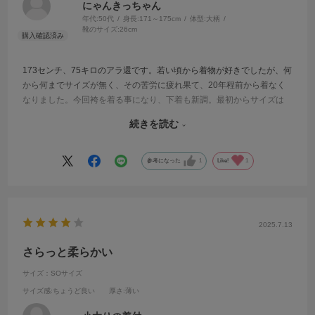
にゃんきっちゃん
年代:
50代
身長:
171～175cm
体型:
大柄
靴のサイズ:
26cm
173センチ、75キロのアラ還です。若い頃から着物が好きでしたが、何
から何までサイズが無く、その苦労に疲れ果て、20年程前から着なく
なりました。今回袴を着る事になり、下着も新調。最初からサイズは
無いと思っていた所、偶然こちらを発見！嬉しかったです。肌触りも
続きを読む
良く、細かい所までよく考えて作られた商品です。他も少しずつ揃え
て、また着物を楽しもうと思えました。星1つ減らしたのは、お値段高
めなのと、レースが繊細で、粗忽な私は破ってしまう心配がある事。
参考になった
1
Like!
1
でも肌触りを考えると、仕方ないと思います。
2025.7.13
さらっと柔らかい
サイズ：SOサイズ
サイズ感
:ちょうど良い
厚さ
:薄い