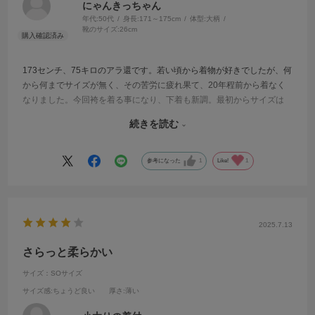
にゃんきっちゃん
年代:
50代
身長:
171～175cm
体型:
大柄
靴のサイズ:
26cm
173センチ、75キロのアラ還です。若い頃から着物が好きでしたが、何
から何までサイズが無く、その苦労に疲れ果て、20年程前から着なく
なりました。今回袴を着る事になり、下着も新調。最初からサイズは
無いと思っていた所、偶然こちらを発見！嬉しかったです。肌触りも
続きを読む
良く、細かい所までよく考えて作られた商品です。他も少しずつ揃え
て、また着物を楽しもうと思えました。星1つ減らしたのは、お値段高
めなのと、レースが繊細で、粗忽な私は破ってしまう心配がある事。
参考になった
1
Like!
1
でも肌触りを考えると、仕方ないと思います。
2025.7.13
さらっと柔らかい
サイズ：SOサイズ
サイズ感
:ちょうど良い
厚さ
:薄い