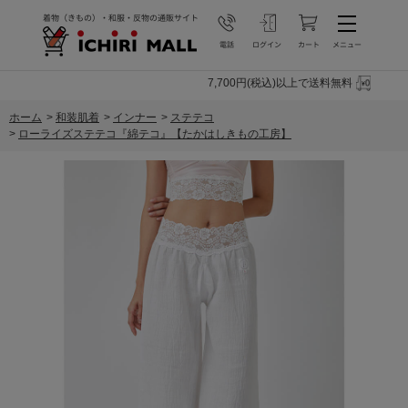
7,700円(税込)以上で送料無料
ホーム
>
和装肌着
>
インナー
>
ステテコ
>
ローライズステテコ『綿テコ』【たかはしきもの工房】