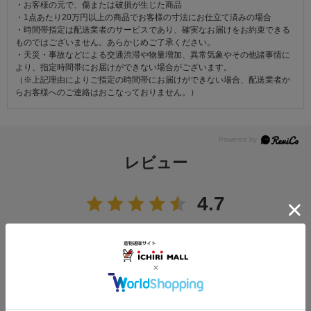
・お客様の元で、傷または破損が生じた商品
・1点あたり20万円以上の商品でお客様の寸法にお仕立て済みの場合
・時間帯指定は配送業者のサービスであり、確実なお届けをお約束できる
ものではございません。あらかじめご了承ください。
・天災・事故などによる交通渋滞や物量増加、異常気象やその他諸事情に
より、指定時間帯にお届けができない場合がございます。
（※上記理由によりご指定の時間帯にお届けができない場合、配送業者か
らお客様へのご連絡はおこなっておりません。）
レビュー
4.7
12
レビュー件数：
件
★
5
(8)
★
4
(4)
★
3
(0)