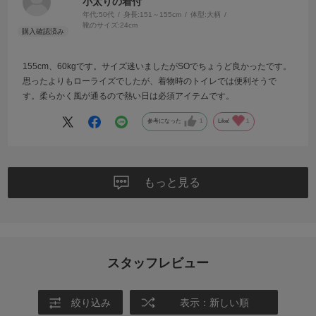
小太りの着付
年代:
50代
身長:
151～155cm
体型:
大柄
靴のサイズ:
24cm
155cm、60kgです。サイズ迷いましたがSOでちょうど良かったです。
思ったよりもローライズでしたが、着物時のトイレでは便利そうで
す。柔らかく風が通るので熱い日は必須アイテムです。
参考になった
1
Like!
1
もっと見る
スタッフレビュー
絞り込み
表示：新しい順