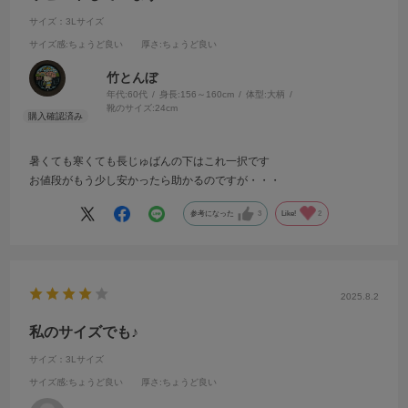
サイズ：3Lサイズ
サイズ感
:ちょうど良い
厚さ
:ちょうど良い
竹とんぼ
年代:
60代
身長:
156～160cm
体型:
大柄
靴のサイズ:
24cm
暑くても寒くても長じゅばんの下はこれ一択です
お値段がもう少し安かったら助かるのですが・・・
参考になった
3
Like!
2
2025.8.2
私のサイズでも♪
サイズ：3Lサイズ
サイズ感
:ちょうど良い
厚さ
:ちょうど良い