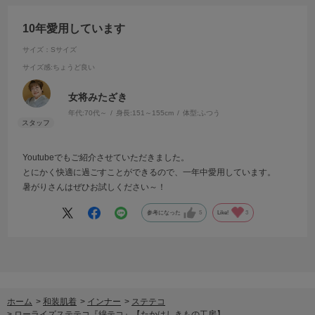
10年愛用しています
サイズ：Sサイズ
サイズ感
:ちょうど良い
女将みたざき
年代:
70代～
身長:
151～155cm
体型:
ふつう
Youtubeでもご紹介させていただきました。
とにかく快適に過ごすことができるので、一年中愛用しています。
暑がりさんはぜひお試しください～！
参考になった
5
Like!
3
ホーム
>
和装肌着
>
インナー
>
ステテコ
>
ローライズステテコ『綿テコ』【たかはしきもの工房】