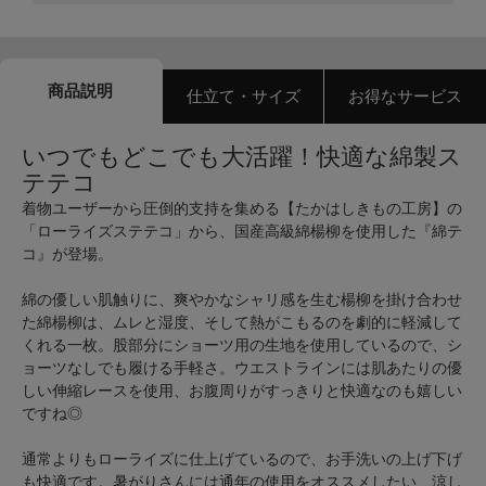
商品説明
仕立て・サイズ
お得なサービス
いつでもどこでも大活躍！快適な綿製ス
テテコ
着物ユーザーから圧倒的支持を集める【たかはしきもの工房】の
「ローライズステテコ」から、国産高級綿楊柳を使用した『綿テ
コ』が登場。
綿の優しい肌触りに、爽やかなシャリ感を生む楊柳を掛け合わせ
た綿楊柳は、ムレと湿度、そして熱がこもるのを劇的に軽減して
くれる一枚。股部分にショーツ用の生地を使用しているので、シ
ョーツなしでも履ける手軽さ。ウエストラインには肌あたりの優
しい伸縮レースを使用、お腹周りがすっきりと快適なのも嬉しい
ですね◎
通常よりもローライズに仕上げているので、お手洗いの上げ下げ
も快適です。暑がりさんには通年の使用をオススメしたい、涼し