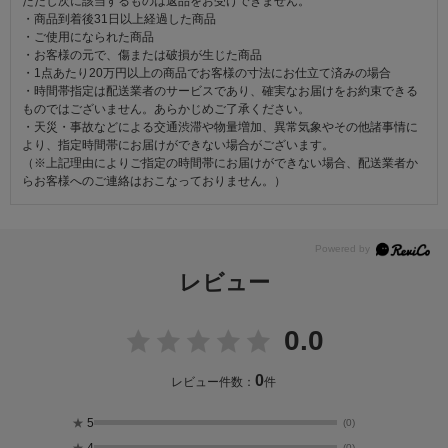
ただし次に該当するものは返品をお受けできません。
・商品到着後31日以上経過した商品
・ご使用になられた商品
・お客様の元で、傷または破損が生じた商品
・1点あたり20万円以上の商品でお客様の寸法にお仕立て済みの場合
・時間帯指定は配送業者のサービスであり、確実なお届けをお約束できる
ものではございません。あらかじめご了承ください。
・天災・事故などによる交通渋滞や物量増加、異常気象やその他諸事情に
より、指定時間帯にお届けができない場合がございます。
（※上記理由によりご指定の時間帯にお届けができない場合、配送業者か
らお客様へのご連絡はおこなっておりません。）
レビュー
0.0
0
レビュー件数：
件
★
5
(0)
★
4
(0)