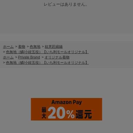
レビューはありません。
ホーム
>
着物
>
色無地
>
紋意匠縮緬
>
色無地（鱗/小紋五役）【いち利モールオリジナル】
ホーム
>
Private Brand
>
オリジナル着物
>
色無地（鱗/小紋五役）【いち利モールオリジナル】