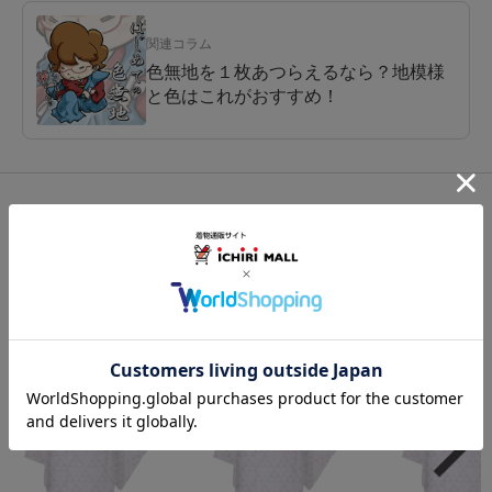
関連コラム
色無地を１枚あつらえるなら？地模様
と色はこれがおすすめ！
関連カテゴリ：
着物
/
色無地
/
紋意匠縮緬
この商品を使った
最新コーディネートはこちら