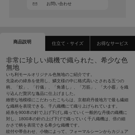
お問い合わせ
商品説明
仕立て・サイズ
お得なサービス
非常に珍しい織機で織られた、希少な色
無地
いち利モールオリジナル色無地のご紹介です。
先染めの緯糸を使用し、鱗文様の中に格式高いとされる五つの
柄、「鮫」、「行儀」、「角通し」、「万筋」、「大小霰」を織
り込んだ贅沢な逸品に仕上げました。
緻密な地模様にこだわったこちらは、京都府丹後地方で最も繊細
な織柄を表現できる、千八織機にて織り上げられています。
経糸を900本の針で上げ下げし織っていく一般的な丹後の織機に
対し、1800本の針の上げ下げで織っていく千八織機は、倍の細
かさで柄を表現できる希少な織機です。
紋付や帯合わせ、小物によって、フォーマルシーンからカジュア