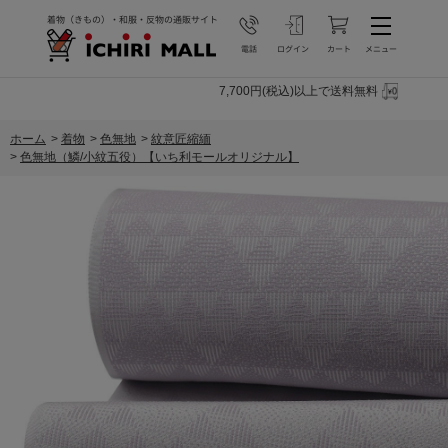
7,700円(税込)以上で送料無料
ホーム
>
着物
>
色無地
>
紋意匠縮緬
>
色無地（鱗/小紋五役）【いち利モールオリジナル】