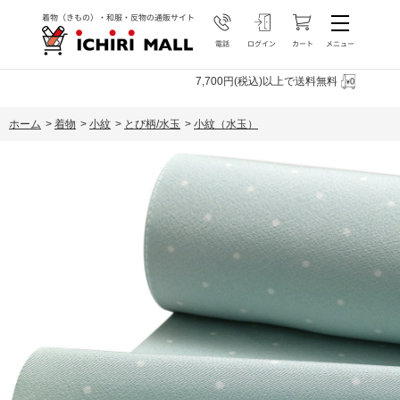
7,700円(税込)以上で送料無料
ホーム
>
着物
>
小紋
>
とび柄/水玉
>
小紋（水玉）