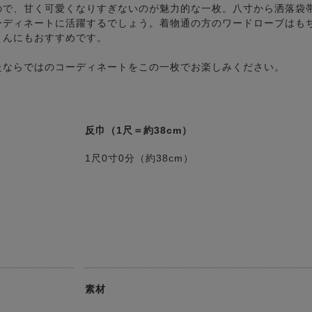
ので、甘く可愛くなりすぎないのが魅力的な一枚。八寸から洒落袋
ーディネートに活躍するでしょう。着物通の方のワードローブはも
さんにもおすすめです。
たならではのコーディネートをこの一枚でお楽しみください。
反巾（1尺＝約38cm）
1尺0寸0分（約38cm）
素材