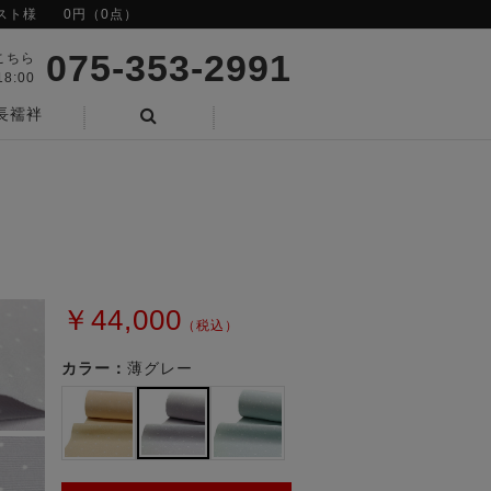
スト様
0円（0点）
075-353-2991
こちら
8:00
長襦袢
検索
￥44,000
（税込）
カラー：
薄グレー