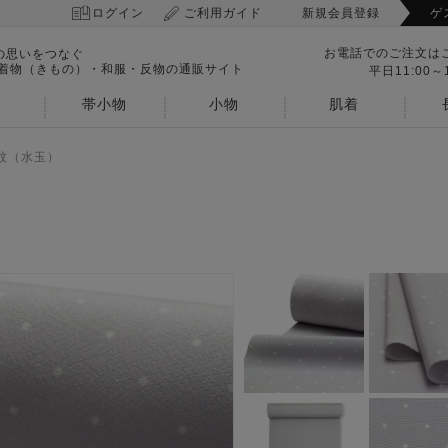
ログイン
ご利用ガイド
新規会員登録
ゲ
お電話でのご注文は
の思いをつなぐ
 着物（きもの）・和服・反物の通販サイト
平日11:00～1
帯小物
小物
肌着
紋（水玉）