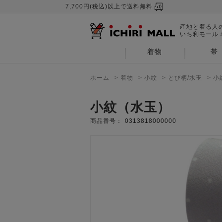
7,700円(税込)以上で送料無料
産地と着る人
いち利モール
着物
帯
ホーム
>
着物
>
小紋
>
とび柄/水玉
>
小
小紋（水玉）
商品番号：
0313818000000