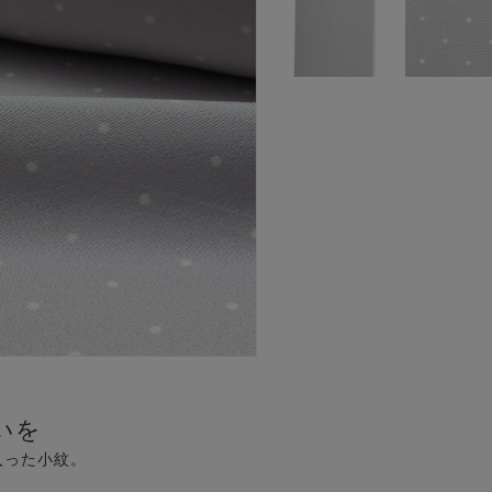
いを
入った小紋。