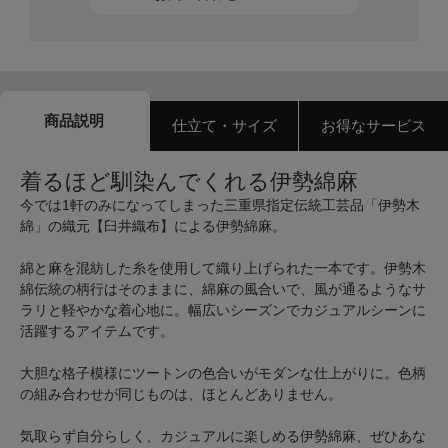
商品説明
仕立て・サイズ
お得なサービス
着るほど馴染んでくれる伊勢綿麻
今では1軒のみになってしまった三重県指定伝統工芸品「伊勢木
綿」の織元【臼井織布】による伊勢綿麻。
綿と麻を混紡した糸を使用して織り上げられた一本です。伊勢木
綿伝統の柄行はそのままに、綿麻の風合いで、風が通るようなサ
ラリと軽やかな着心地に。幅広いシーズンでカジュアルシーンに
活躍するアイテムです。
大胆な格子模様にツートンの色合いがモダンな仕上がりに。色柄
の組み合わせが同じものは、ほとんどありません。
気取らず自分らしく、カジュアルに楽しめる伊勢綿麻、ぜひあな