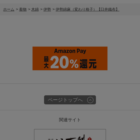
ホーム
>
着物
>
木綿
>
伊勢
>
伊勢綿麻（変わり格子）【臼井織布】
ページトップへ
関連サイト