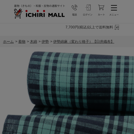
7,700円(税込)以上で送料無料
ホーム
>
着物
>
木綿
>
伊勢
>
伊勢綿麻（変わり格子）【臼井織布】