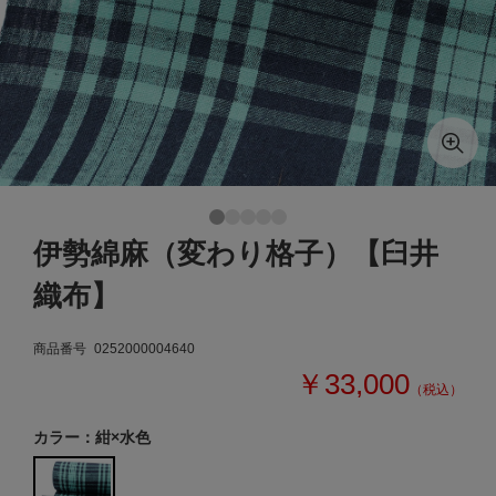
伊勢綿麻（変わり格子）【臼井
織布】
商品番号
0252000004640
￥33,000
（税込）
カラー：紺×水色