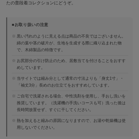
たの普段着コレクションにどうぞ。
■お取り扱いの注意
※
黒い汚れのように見える点は商品の不良ではございません。
綿の葉や茎の破片が、生地を生成する際に織り込まれた物
で、木綿製品の特徴です。
※
お尻部分の引け防止のため、居敷当てを付けることをおすす
めしています。
※
当サイトでは縮み分として通常の寸法よりも「身丈1寸」・
「袖丈3分」長めのお仕立てをおすすめしています。
※
ご自宅で洗濯される場合、中性洗剤を使用し、手おし洗いを
推奨しています。（洗濯機の手洗いコースも可）洗った後は
長時間放置せず、すぐに干してください。
※
熱を加えると縮みの原因になりますので、お湯や乾燥機は使
用しないでください。