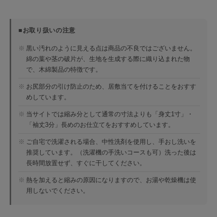
■お取り扱いの注意
※
黒い汚れのように見える点は商品の不良ではございません。
綿の葉や茎の破片が、生地を生成する際に織り込まれた物
で、木綿製品の特徴です。
※
お尻部分の引け防止のため、居敷当てを付けることをおすす
めしています。
※
当サイトでは縮み分として通常の寸法よりも「身丈1寸」・
「袖丈3分」長めのお仕立てをおすすめしています。
※
ご自宅で洗濯される場合、中性洗剤を使用し、手おし洗いを
推奨しています。（洗濯機の手洗いコースも可）洗った後は
長時間放置せず、すぐに干してください。
※
熱を加えると縮みの原因になりますので、お湯や乾燥機は使
用しないでください。