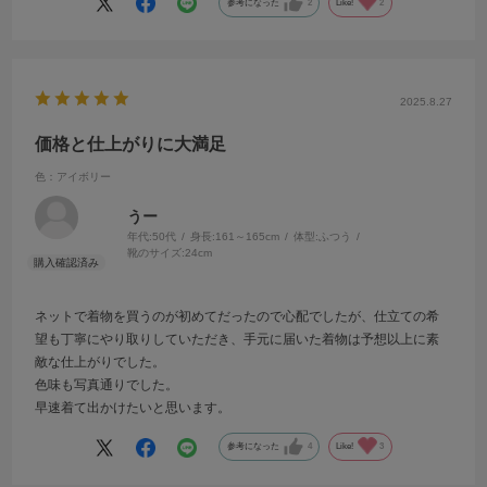
参考になった
2
Like!
2
2025.8.27
価格と仕上がりに大満足
色：アイボリー
うー
年代:
50代
身長:
161～165cm
体型:
ふつう
靴のサイズ:
24cm
ネットで着物を買うのが初めてだったので心配でしたが、仕立ての希
望も丁寧にやり取りしていただき、手元に届いた着物は予想以上に素
敵な仕上がりでした。
色味も写真通りでした。
早速着て出かけたいと思います。
参考になった
4
Like!
3