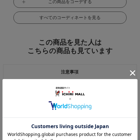
この商品をコーデする
すべてのコーディネートを見る
この商品を見た人は
こちらの商品も見ています
注意事項
お仕立て後、お客様の手元に届いてから30日以内であれば返品可能です。
返品にかかる送料は無料です。
ただし次に該当するものは返品をお受けできません。
・商品到着後31日以上経過した商品
・ご使用になられた商品
・お客様の元で、傷または破損が生じた商品
・1点あたり20万円以上の商品でお客様の寸法にお仕立て済みの場合
・時間帯指定は配送業者のサービスであり、確実なお届けをお約束できる
ものではございません。あらかじめご了承ください。
・天災・事故などによる交通渋滞や物量増加、異常気象やその他諸事情に