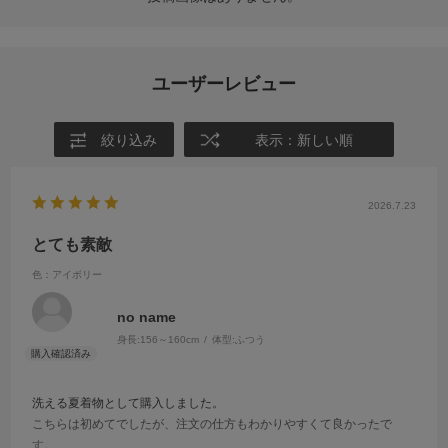
ユーザーレビュー
絞り込み
表示：新しい順
2026.7.23
とても素敵
色：アイボリー
no name
身長:
156～160cm
体型:
ふつう
洗える夏着物として購入しました。
こちらは初めてでしたが、注文の仕方もわかりやすくて良かったで
す。