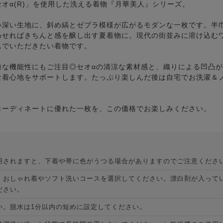
オα(R)」を使用した洗える着物『月華美人』シリーズ。
い深い生地に、斜め縞とゼブラ模様が広がるモダンな一枚です。半
わせればきちんと感を醸し出す夏着物に。現代の街並みに溶け込む
んでいただきたい着物です。
適な機能性にもご注目◎セオαの清涼な素材感と、織りによる凹凸
な着心地をサポートします。たっぷり楽しんだ後は自宅でお洗濯＆
コーディネートに優れた一枚を、この価格でお楽しみください。
用されますと、下着や帯に色がうつる場合がありますのでご注意くださ
、おしゃれ着やソフト洗いコースを選択してください。漂白剤が入って
ださい。
い。脱水は1分以内の短めに設定してください。