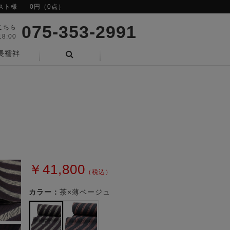
スト様
0円（0点）
075-353-2991
こちら
8:00
長襦袢
検索
￥41,800
（税込）
カラー：
茶×薄ベージュ