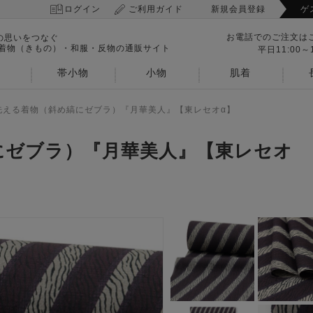
ログイン
ご利用ガイド
新規会員登録
ゲ
お電話でのご注文は
の思いをつなぐ
 着物（きもの）・和服・反物の通販サイト
平日11:00～1
帯小物
小物
肌着
洗える着物（斜め縞にゼブラ）『月華美人』【東レセオα】
にゼブラ）『月華美人』【東レセオ