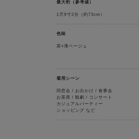
最大裄（参考値）
1尺9寸2分（約73cm）
色味
茶×薄ベージュ
着用シーン
同窓会 / お出かけ / 食事会
お茶席 / 観劇 / コンサート
カジュアルパーティー
ショッピング など