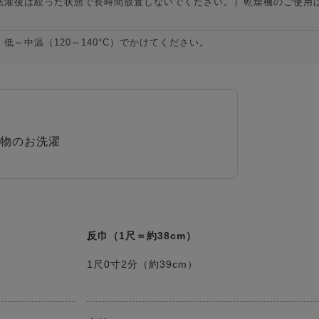
洗濯後は絞った状態で長時間放置しないでください。）乾燥機のご使用
～中温（120～140°C）でかけてください。
物のお洗濯
反巾（1尺＝約38cm）
1尺0寸2分（約39cm）