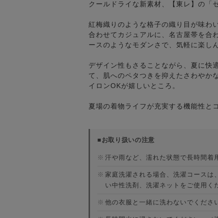
クールドライな新素材、【東レ】の「セ
紅梅織りのような格子の織り目が味わ
合わせてカジュアルに、名古屋帯を合
ースのようなモダンさで、気軽に楽し
デザイン性もさることながら、夏に快
て、肌へのペタつきを抑えたさわやか
イロンOKが嬉しいところ。
夏場の着物ライフが充実する機能性と
■お取り扱いの注意
※
汗や雨など、濡れた状態で長時間着
※
家庭洗濯される場合、洗濯コースは
い中性洗剤、洗濯ネットをご使用く
※
他の衣服と一緒に洗わないでくださ