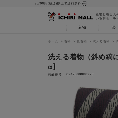
7,700円(税込)以上で送料無料
産地と着る人
いち利モール
着物
帯
ホーム
>
着物
>
夏着物
>
洗える着物
>
洗える着物（斜め縞
α】
商品番号：
0242000008270