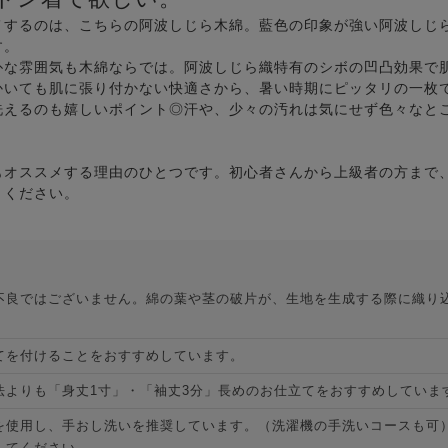
メするのは、こちらの阿波しじら木綿。藍色の印象が強い阿波しじ
す。
朴な雰囲気も木綿ならでは。阿波しじら織特有のシボの凹凸効果で
かいても肌に張り付かない快適さから、暑い時期にピッタリの一枚
洗えるのも嬉しいポイント◎汗や、少々の汚れは気にせず色々なと
もオススメする理由のひとつです。初心者さんから上級者の方まで
りください。
不良ではございません。綿の葉や茎の破片が、生地を生成する際に織り
てを付けることをおすすめしています。
法よりも「身丈1寸」・「袖丈3分」長めのお仕立てをおすすめしていま
を使用し、手おし洗いを推奨しています。（洗濯機の手洗いコースも可
してください。