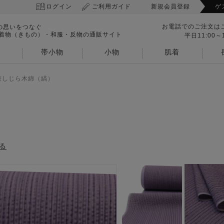
ログイン
ご利用ガイド
新規会員登録
ゲ
お電話でのご注文は
の思いをつなぐ
 着物（きもの）・和服・反物の通販サイト
平日11:00～1
帯小物
小物
肌着
波しじら木綿（縞）
）
る