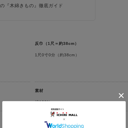
の『木綿きもの』徹底ガイド
反巾（1尺＝約38cm）
1尺0寸0分（約38cm）
素材
綿100%
着用シーン