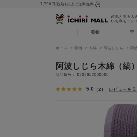
7,700円(税込)以上で送料無料
産地と着る人
いち利モール
着物
帯
ホーム
>
着物
>
木綿
>
阿波しじら
>
阿
阿波しじら木綿（縞
商品番号：
0239652000000
5.0
（2）
レビューを見