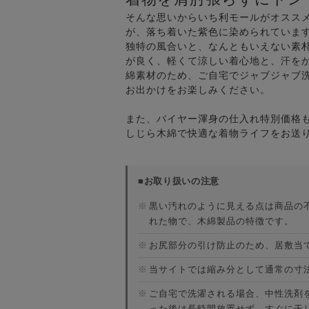
そんな思いからいち利モールがオスス
が、落ち着いた紫色に染められていま
独特の風合いと、なんともいえない素
が良く、軽くて涼しい着心地と、汗を
綿素材のため、ご自宅でジャブジャブ
お出かけをお楽しみください。
また、バイヤー渾身の仕入れ特別価格
しじら木綿で快適な着物ライフをお送
■お取り扱いの注意
※
黒い汚れのように見える点は商品の
れた物で、木綿製品の特徴です。
※
お尻部分の引け防止のため、居敷当
※
当サイトでは縮み分として通常の寸
※
ご自宅で洗濯される場合、中性洗剤
った後は長時間放置せず、すぐに干