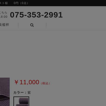
スト様
0円（0点）
075-353-2991
こちら
8:00
長襦袢
検索
￥11,000
（税込）
カラー：
紫