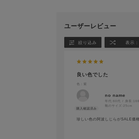
ユーザーレビュー
絞り込み
表示
良い色でした
色：紫
no name
年代:
60代
身長:
16
靴のサイズ:
25cm
珍しい色の阿波しじらがSALE価