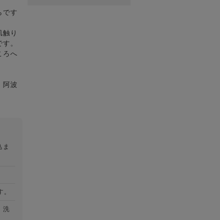
らです
肌触り
です。
ころへ
、阿波
込ま
す。
）洗