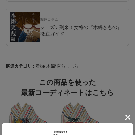
関連コラム
シーズン到来！女将の『木綿きもの』
徹底ガイド
関連カテゴリ：
着物
/
木綿
/
阿波しじら
この商品を使った
最新コーディネートはこちら