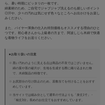
ら、暑い時期にピッタリの一枚です。
綿素材のため、ご自宅でジャブジャブ洗えるのも嬉しいポイント
◎汗や、少々の汚れは気にせず色々なところへお出かけをお楽し
みください。
また、バイヤー渾身の仕入れ特別価格もオススメする理由のひと
つです。初心者さんから上級者の方まで、阿波しじら木綿で快適
な着物ライフをお送りください。
■お取り扱いの注意
※
黒い汚れのように見える点は商品の不良ではございません。
綿の葉や茎の破片が、生地を生成する際に織り込まれた物
で、木綿製品の特徴です。
※
お尻部分の引け防止のため、居敷当てを付けることをおすす
めしています。
※
当サイトでは縮み分として通常の寸法よりも「身丈1寸」・
「袖丈3分」長めのお仕立てをおすすめしています。