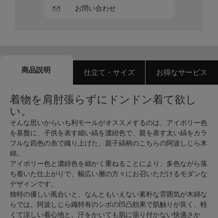
お問い合わせ
商品説明
仕立て・サイズ
お得なサービス
着物を肩肘張らずにドンドン着て欲し
い。
そんな思いからいち利モールがオススメするのは、アイボリー色
を基盤に、子供を表す細い縞を濃紺色で、親を表す太い縞をカラ
フルな四色の糸で織り上げた、親子縞柄のこちらの阿波しじら木
綿。
アイボリー色と濃紺色を細かく重ねることにより、多色ながら落
ち着いた仕上がりで、幅広い層の方々にお召いただけるモダンな
デザインです。
独特の優しい風合いと、なんともいえない素朴な雰囲気が木綿な
らでは。阿波しじら織特有のシボの凹凸効果で肌触りが良く、軽
くて涼しい着心地と、汗をかいても肌に張り付かない快適さか