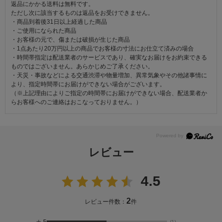
返品にかかる送料は無料です。
ただし次に該当するものは返品をお受けできません。
・商品到着後31日以上経過した商品
・ご使用になられた商品
・お客様の元で、傷または破損が生じた商品
・1点あたり20万円以上の商品でお客様の寸法にお仕立て済みの場合
・時間帯指定は配送業者のサービスであり、確実なお届けをお約束できる
ものではございません。あらかじめご了承ください。
・天災・事故などによる交通渋滞や物量増加、異常気象やその他諸事情に
より、指定時間帯にお届けができない場合がございます。
（※上記理由によりご指定の時間帯にお届けができない場合、配送業者か
らお客様へのご連絡はおこなっておりません。）
レビュー
4.5
2
レビュー件数：
件
★
5
(1)