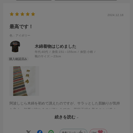
2024.12.18
最高です！
色：アイボリー
木綿着物はじめました
年代:
40代
身長:
151～155cm
体型:
小柄
靴のサイズ:
～23cm
阿波しじら木綿を初めて誂えたのですが、サラッとした肌触りが気持
ち良く、初夏が訪れるのが楽しみです。普段正絹を着ることが多く、
木綿生地の洗濯縮みに不安がありましたが、丁寧にメールでやり取り
続きを読む
してくださり、安心して購入できました。
参考になった
3
Like!
3