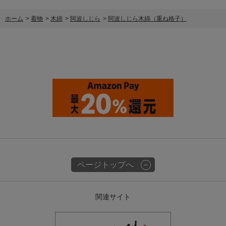
ホーム
>
着物
>
木綿
>
阿波しじら
>
阿波しじら木綿（重ね格子）
ページトップへ
関連サイト