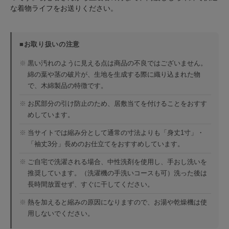
な着物ライフをお送りください。
■お取り扱いの注意
※
黒い汚れのように見える点は商品の不良ではございません。
綿の葉や茎の破片が、生地を生成する際に織り込まれた物
で、木綿製品の特徴です。
※
お尻部分の引け防止のため、居敷当てを付けることをおすす
めしています。
※
当サイトでは縮み分として通常の寸法よりも「身丈1寸」・
「袖丈3分」長めのお仕立てをおすすめしています。
※
ご自宅で洗濯される場合、中性洗剤を使用し、手おし洗いを
推奨しています。（洗濯機の手洗いコースも可）洗った後は
長時間放置せず、すぐに干してください。
※
熱を加えると縮みの原因になりますので、お湯や乾燥機は使
用しないでください。