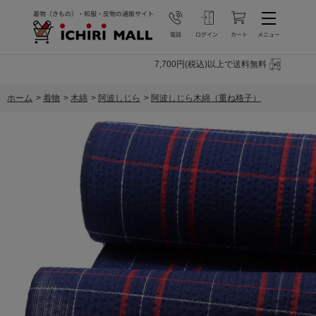
7,700円(税込)以上で送料無料
ホーム
>
着物
>
木綿
>
阿波しじら
>
阿波しじら木綿（重ね格子）