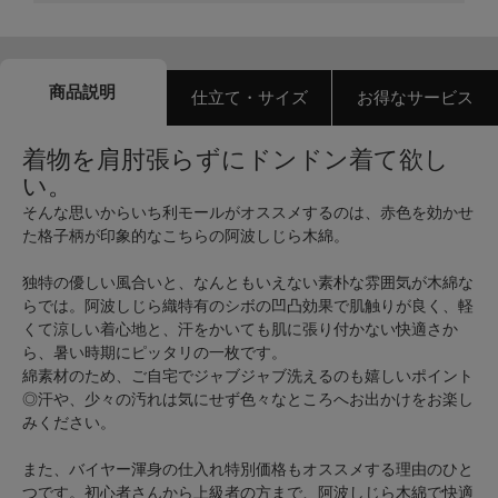
商品説明
仕立て・サイズ
お得なサービス
着物を肩肘張らずにドンドン着て欲し
い。
そんな思いからいち利モールがオススメするのは、赤色を効かせ
た格子柄が印象的なこちらの阿波しじら木綿。
独特の優しい風合いと、なんともいえない素朴な雰囲気が木綿な
らでは。阿波しじら織特有のシボの凹凸効果で肌触りが良く、軽
くて涼しい着心地と、汗をかいても肌に張り付かない快適さか
ら、暑い時期にピッタリの一枚です。
綿素材のため、ご自宅でジャブジャブ洗えるのも嬉しいポイント
◎汗や、少々の汚れは気にせず色々なところへお出かけをお楽し
みください。
また、バイヤー渾身の仕入れ特別価格もオススメする理由のひと
つです。初心者さんから上級者の方まで、阿波しじら木綿で快適