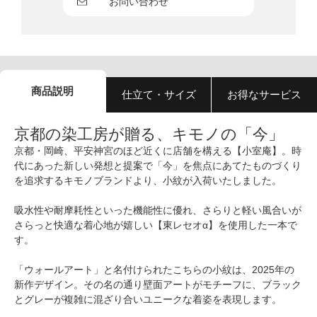
お問い合わせ
商品説明
仕立て・サイズ
お得なサービス
京都の染工房が贈る、キモノの「今」
京都・岡崎、平安神宮のほど近くに店舗を構える【小室庵】。時
代にあった新しい発想と提案で「今」を焦点にあてたものづくり
を追求するキモノブランドより、小紋が入荷いたしました。
吸水性や耐摩耗性といった機能性に優れ、さらりと軽い風合いが
さらっと快適な着心地が嬉しい【東レセオα】を使用した一本で
す。
「ウォールアート」と名付けられたこちらの小紋は、2025年の
新作デザイン。その名の通り壁面アートがモチーフに、ブラック
とグレーが複雑に混ざり合いユニークな着姿を表現します。