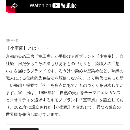
BRAND
【小室庵】とは・・・
京都の染め工房『室工房』が手掛ける新ブランド【小室庵】。自
社染工房だからこその温もりあるものづくりと、染職人の「想
い」を届けるブランドです。ろうけつ染めや型染めなど、熟練の
職人による伝統的染色技法を駆使しながら、より時代にあった新
しい発想と提案で「今」を焦点にあてたものづくりを追求してい
ます。室工房は、1986年に「自然の美」をテーマにエレガンス
とクオリティを追求するキモノブランド『室華風』を設立してお
り、2021年に設立された【小室庵】と合わせて、異なる独自の
世界観を発信し続けています。