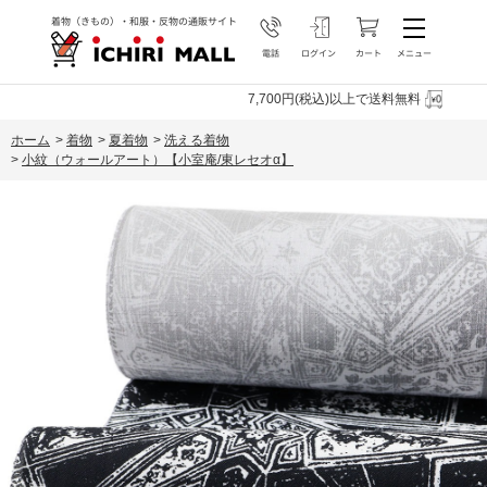
7,700円(税込)以上で送料無料
ホーム
>
着物
>
夏着物
>
洗える着物
>
小紋（ウォールアート）【小室庵/東レセオα】