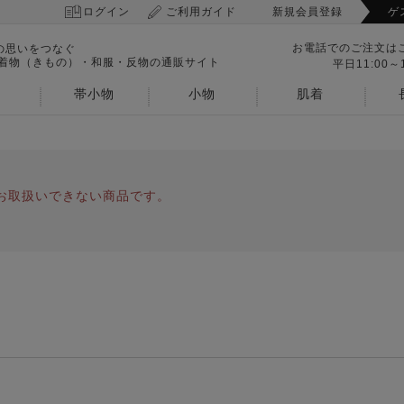
ログイン
ご利用ガイド
新規会員登録
ゲ
お電話でのご注文は
の思いをつなぐ
 着物（きもの）・和服・反物の通販サイト
平日11:00～1
帯小物
小物
肌着
お取扱いできない商品です。