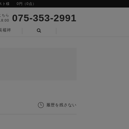
スト様
0円（0点）
075-353-2991
こちら
8:00
長襦袢
検索
履歴を残さない