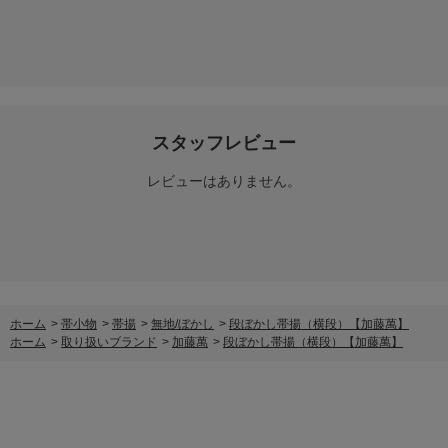
スタッフレビュー
レビューはありません。
ホーム
>
帯小物
>
帯揚
>
無地/ぼかし
>
段ぼかし帯揚（横段）【加藤萬】
ホーム
>
取り扱いブランド
>
加藤萬
>
段ぼかし帯揚（横段）【加藤萬】