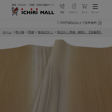
7,700円(税込)以上で送料無料
ホーム
>
帯小物
>
帯揚
>
無地/ぼかし
>
段ぼかし帯揚（横段）【加藤萬】