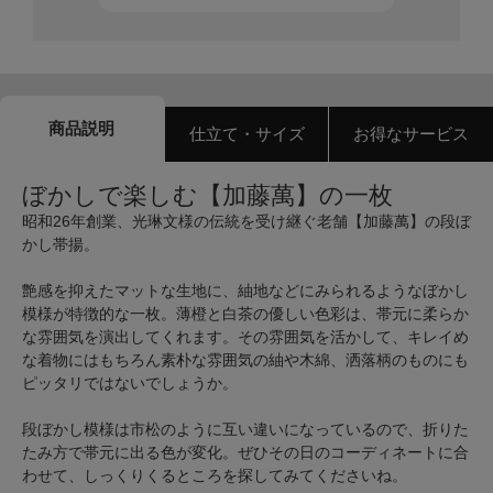
商品説明
仕立て・サイズ
お得なサービス
ぼかしで楽しむ【加藤萬】の一枚
昭和26年創業、光琳文様の伝統を受け継ぐ老舗【加藤萬】の段ぼ
かし帯揚。
艶感を抑えたマットな生地に、紬地などにみられるようなぼかし
模様が特徴的な一枚。薄橙と白茶の優しい色彩は、帯元に柔らか
な雰囲気を演出してくれます。その雰囲気を活かして、キレイめ
な着物にはもちろん素朴な雰囲気の紬や木綿、洒落柄のものにも
ピッタリではないでしょうか。
段ぼかし模様は市松のように互い違いになっているので、折りた
たみ方で帯元に出る色が変化。ぜひその日のコーディネートに合
わせて、しっくりくるところを探してみてくださいね。