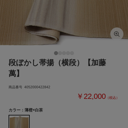
段ぼかし帯揚（横段）【加藤
萬】
商品番号
4052000422842
￥22,000
（税込）
カラー：薄橙×白茶