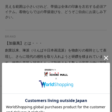
見える範囲は小さいけれど、帯揚は全体の印象を左右する必須ア
イテム。着物ならではの帯揚遊びを、どうぞご自由にお楽しみ下
さい。
BRAND
【加藤萬】とは・・・
創業以来、琳派（りんぱ※日本画流派）を物創りの根幹として表
現し、さらに現代の感性を取り入れようと研鑽を積まれていま
す。緻密な意匠と技術をもって制作される数々の和装小物に定評
があり、明確なコンセプトに基づいたブランド展開にも注目で
す。
関連カテゴリ：
帯小物
/
帯揚
/
無地/ぼかし
この商品を見た人は