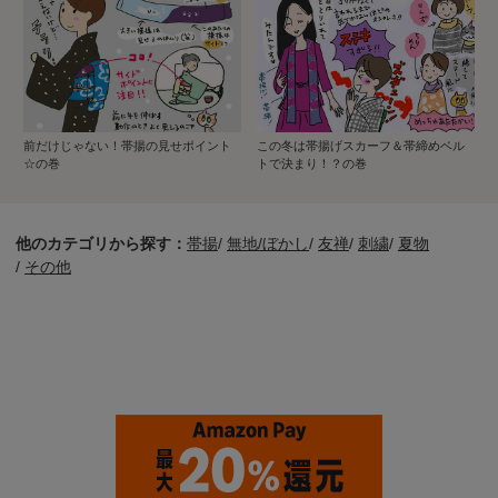
前だけじゃない！帯揚の見せポイント
この冬は帯揚げスカーフ＆帯締めベル
☆の巻
トで決まり！？の巻
他のカテゴリから探す：
帯揚
/
無地/ぼかし
/
友禅
/
刺繍
/
夏物
/
その他