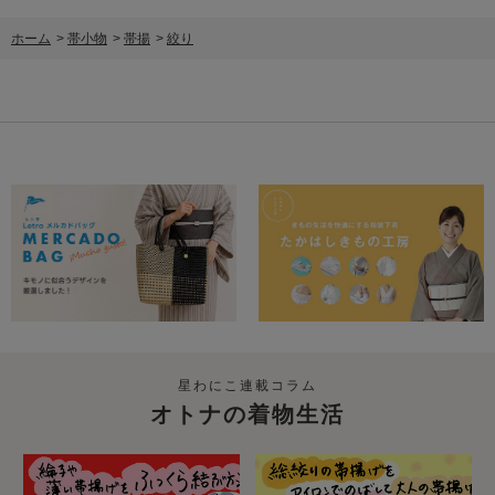
ホーム
>
帯小物
>
帯揚
>
絞り
星わにこ連載コラム
オトナの着物生活