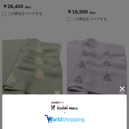
￥26,400
(税込)
￥16,500
この商品をコーデする
(税込)
この商品をコーデする
傘巻き絞り帯揚（鱗）【いち利
傘巻き絞り帯揚（鱗）【いち利
モールオリジナル】
モールオリジナル】
￥16,500
￥16,500
(税込)
(税込)