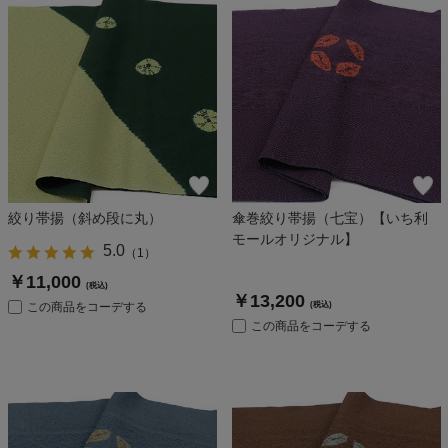
絞り帯揚（斜め段に丸）
傘巻絞り帯揚（七宝）【いち利
モールオリジナル】
5.0
（
1
）
￥11,000
(税込)
￥13,200
この商品をコーデする
(税込)
この商品をコーデする