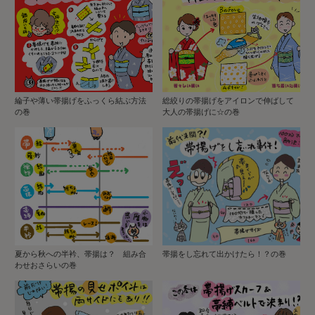
綸子や薄い帯揚げをふっくら結ぶ方法
総絞りの帯揚げをアイロンで伸ばして
の巻
大人の帯揚げに☆の巻
夏から秋への半衿、帯揚は？ 組み合
帯揚をし忘れて出かけたら！？の巻
わせおさらいの巻