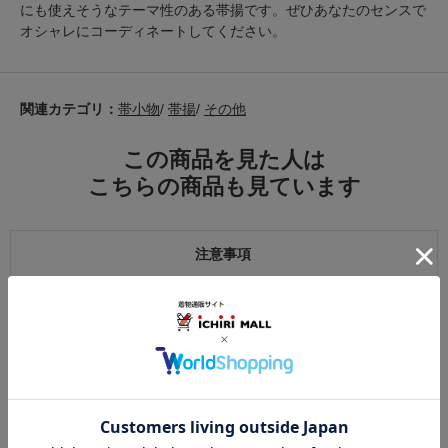
にも使えそうなテーマ性のある帯揚です。ぜひあなたのセンスで
オシャレにコーディネートしてください。
関連カテゴリ：
帯小物
/
帯揚
/
その他
この商品を見た人は
こちらの商品も見ています
注意事項
お仕立て後、お客様の手元に届いてから30日以内であれば返品可能です。
返品にかかる送料は無料です。
ただし次に該当するものは返品をお受けできません。
・商品到着後31日以上経過した商品
・ご使用になられた商品
・お客様の元で、傷または破損が生じた商品
・1点あたり20万円以上の商品でお客様の寸法にお仕立て済みの場合
・時間帯指定は配送業者のサービスであり、確実なお届けをお約束できる
ものではございません。あらかじめご了承ください。