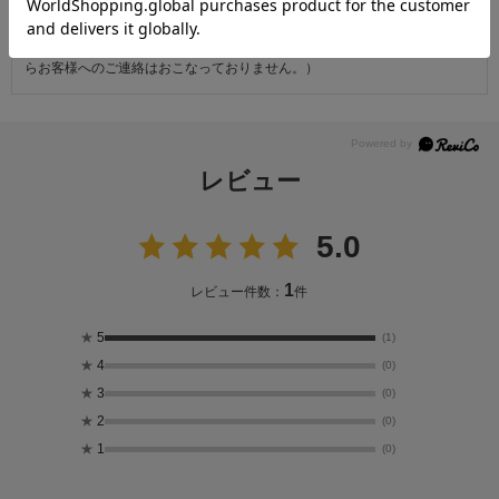
・天災・事故などによる交通渋滞や物量増加、異常気象やその他諸事情に
より、指定時間帯にお届けができない場合がございます。
（※上記理由によりご指定の時間帯にお届けができない場合、配送業者か
らお客様へのご連絡はおこなっておりません。）
レビュー
5.0
1
レビュー件数：
件
★
5
(1)
★
4
(0)
★
3
(0)
★
2
(0)
★
1
(0)