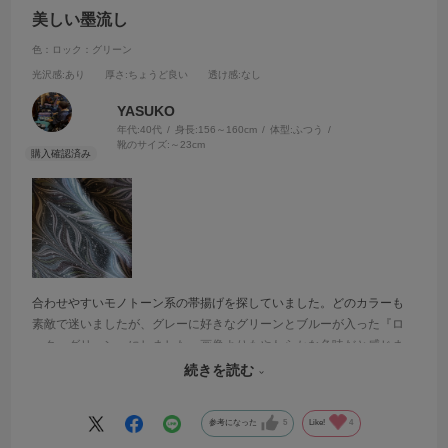
美しい墨流し
色：ロック：グリーン
光沢感
:あり
厚さ
:ちょうど良い
透け感
:なし
YASUKO
年代:
40代
身長:
156～160cm
体型:
ふつう
靴のサイズ:
～23cm
合わせやすいモノトーン系の帯揚げを探していました。どのカラーも
素敵で迷いましたが、グレーに好きなグリーンとブルーが入った『ロ
ック・グリーン』にしました。画像よりもやわらかな色味だと感じま
したが、思った通りほどよいアクセントになりつつ、うるさくならな
続きを読む
いので活用できそうです。
参考になった
5
Like!
4