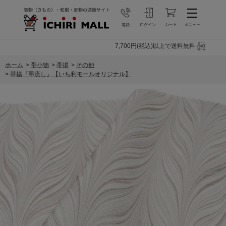
7,700円(税込)以上で送料無料
ホーム
>
帯小物
>
帯揚
>
その他
>
帯揚『墨流し』【いち利モールオリジナル】