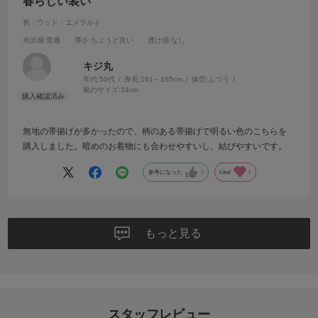
春らしい装い
色：ウッド：エメラルド
光沢感
:普通
厚さ
:ちょうど良い
透け感
:なし
キジ丸
年代:
50代
身長:
161～165cm
体型:
ふつう
靴のサイズ:
24cm
無地の帯揚げが多かったので、柄のある帯揚げで明るい色のこちらを
購入しました。暗めのお着物にも合わせやすいし、結びやすいです。
参考になった
1
Like!
1
もっと見る
スタッフレビュー