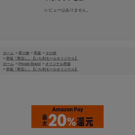
レビューはありません。
ホーム
>
帯小物
>
帯揚
>
その他
>
帯揚『墨流し』【いち利モールオリジナル】
ホーム
>
Private Brand
>
オリジナル帯揚
>
帯揚『墨流し』【いち利モールオリジナル】