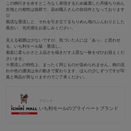
この柄行きを余すところなく表現するため厳選した丹後ちりめん
生地との相性は抜群で、染め職人さんの自信作となっております
◎
風流な墨流しと、それを引き立てるちりめん地のふんわりとした
風合い、光沢感をお楽しみください。
見える範囲は少ないですが、気づいた人には「あっ」と思わせ
る、いち利モール版・墨流し。
着姿に柔らかさと上品さを描きだす上質な一枚をぜひお迎えくだ
さいませ。
※墨流しの特性上、まったく同じものが染められません。柄の流
れや色の濃淡は水の動きで変わります。ほんの少しずつですが写
真と商品が異なりますのでご了承ください。
ブランド
いち利モールのプライベートブランド