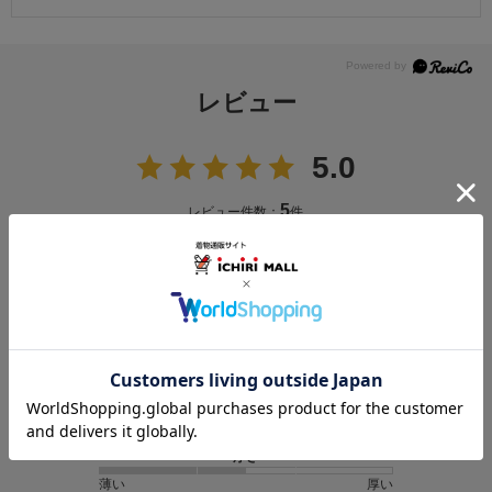
レビュー
5.0
5
レビュー件数：
件
★
5
(5)
★
4
(0)
★
3
(0)
★
2
(0)
★
1
(0)
光沢感
なし
あり
厚さ
薄い
厚い