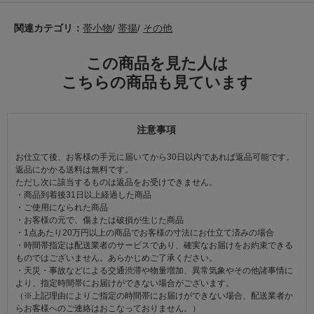
関連カテゴリ：
帯小物
/
帯揚
/
その他
この商品を見た人は
こちらの商品も見ています
注意事項
お仕立て後、お客様の手元に届いてから30日以内であれば返品可能です。
返品にかかる送料は無料です。
ただし次に該当するものは返品をお受けできません。
・商品到着後31日以上経過した商品
・ご使用になられた商品
・お客様の元で、傷または破損が生じた商品
・1点あたり20万円以上の商品でお客様の寸法にお仕立て済みの場合
・時間帯指定は配送業者のサービスであり、確実なお届けをお約束できる
ものではございません。あらかじめご了承ください。
・天災・事故などによる交通渋滞や物量増加、異常気象やその他諸事情に
より、指定時間帯にお届けができない場合がございます。
（※上記理由によりご指定の時間帯にお届けができない場合、配送業者か
らお客様へのご連絡はおこなっておりません。）