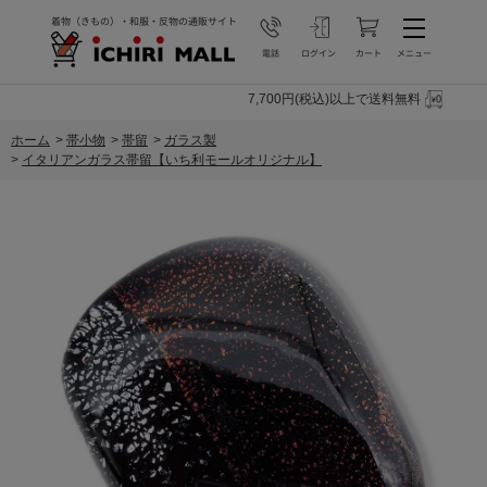
7,700円(税込)以上で送料無料
ホーム
>
帯小物
>
帯留
>
ガラス製
>
イタリアンガラス帯留【いち利モールオリジナル】