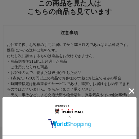
この商品を見た人は
こちらの商品も見ています
注意事項
お仕立て後、お客様の手元に届いてから30日以内であれば返品可能です。
返品にかかる送料は無料です。
ただし次に該当するものは返品をお受けできません。
・商品到着後31日以上経過した商品
・ご使用になられた商品
・お客様の元で、傷または破損が生じた商品
・1点あたり20万円以上の商品でお客様の寸法にお仕立て済みの場合
・時間帯指定は配送業者のサービスであり、確実なお届けをお約束できる
ものではございません。あらかじめご了承ください。
・天災・事故などによる交通渋滞や物量増加、異常気象やその他諸事情に
より、指定時間帯にお届けができない場合がございます。
（※上記理由によりご指定の時間帯にお届けができない場合、配送業者か
らお客様へのご連絡はおこなっておりません。）