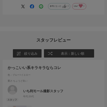
参考になった
2
Like!
2
スタッフレビュー
絞り込み
表示：新しい順
かっこいい系キラキラならコレ
色：ブルー×イエロー
重さ
:ちょうど良い
いち利モール撮影スタッフ
年代:
20代