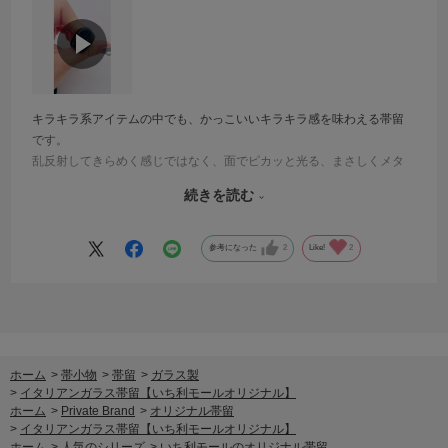
キラキラ系アイテムの中でも、かっこいいキラキラ感を味わえる帯留
です。
乱反射してきらめく感じではなく、面でピカッと光る、まさしくメタ
リックカラー！
続きを読む
オリジナルアイテムな上に、フォルムやキラキラがひとつずつ違うの
で被りなしなのも良きですね～◎
かっこいい系コーデに取り入れてみてほしいです。
参考になった
2
Like!
2
ホーム
>
帯小物
>
帯留
>
ガラス製
>
イタリアンガラス帯留【いち利モールオリジナル】
ホーム
>
Private Brand
>
オリジナル帯留
>
イタリアンガラス帯留【いち利モールオリジナル】
ホーム
>
人気のシリーズ
>
いち利モールのオリジナル帯留