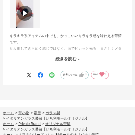
キラキラ系アイテムの中でも、かっこいいキラキラ感を味わえる帯留
です。
乱反射してきらめく感じではなく、面でピカッと光る、まさしくメタ
リックカラー！
続きを読む
オリジナルアイテムな上に、フォルムやキラキラがひとつずつ違うの
で被りなしなのも良きですね～◎
かっこいい系コーデに取り入れてみてほしいです。
参考になった
2
Like!
2
ホーム
>
帯小物
>
帯留
>
ガラス製
>
イタリアンガラス帯留【いち利モールオリジナル】
ホーム
>
Private Brand
>
オリジナル帯留
>
イタリアンガラス帯留【いち利モールオリジナル】
ホーム
>
人気のシリーズ
>
いち利モールのオリジナル帯留