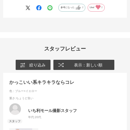
参考になった
2
Like!
2
スタッフレビュー
絞り込み
表示：新しい順
かっこいい系キラキラならコレ
色：ブルー×イエロー
重さ
:ちょうど良い
いち利モール撮影スタッフ
年代:
20代