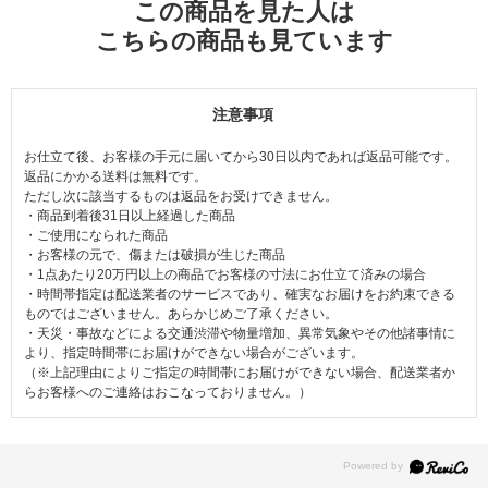
この商品を見た人は
こちらの商品も見ています
注意事項
お仕立て後、お客様の手元に届いてから30日以内であれば返品可能です。
返品にかかる送料は無料です。
ただし次に該当するものは返品をお受けできません。
・商品到着後31日以上経過した商品
・ご使用になられた商品
・お客様の元で、傷または破損が生じた商品
・1点あたり20万円以上の商品でお客様の寸法にお仕立て済みの場合
・時間帯指定は配送業者のサービスであり、確実なお届けをお約束できる
ものではございません。あらかじめご了承ください。
・天災・事故などによる交通渋滞や物量増加、異常気象やその他諸事情に
より、指定時間帯にお届けができない場合がございます。
（※上記理由によりご指定の時間帯にお届けができない場合、配送業者か
らお客様へのご連絡はおこなっておりません。）