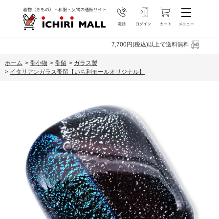
7,700円(税込)以上で送料無料
ホーム
>
帯小物
>
帯留
>
ガラス製
>
イタリアンガラス帯留【いち利モールオリジナル】