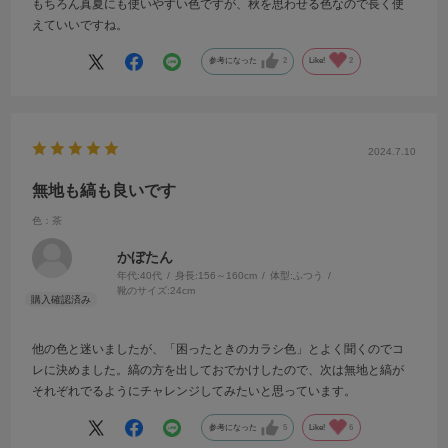
もちろん真夏にも使いやすい色ですが、秋を思わせる色なので長く使
えていいですね。
参考になった
2
Like!
2
2024.7.10
無地も縞も良いです
色：茶
かぼたん
年代:
40代
身長:
156～160cm
体型:
ふつう
靴のサイズ:
24cm
他の色と迷いましたが、「困ったときのカラシ色」とよく聞くのでコ
レに決めました。縞の方を出しておでかけしたので、次は無地と縞が
それぞれでるようにチャレンジしてみたいと思っています。
参考になった
5
Like!
6