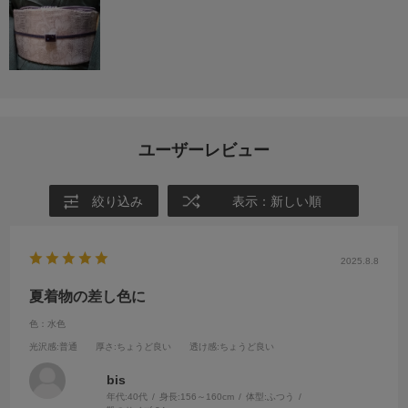
ユーザーレビュー
絞り込み
表示：新しい順
2025.8.8
夏着物の差し色に
色：水色
光沢感
:普通
厚さ
:ちょうど良い
透け感
:ちょうど良い
bis
年代:
40代
身長:
156～160cm
体型:
ふつう