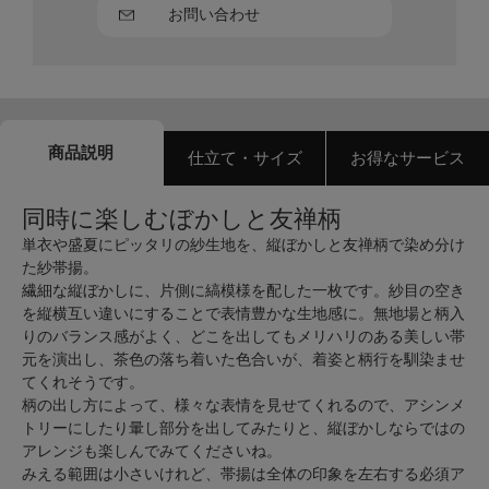
お問い合わせ
商品説明
仕立て・サイズ
お得なサービス
同時に楽しむぼかしと友禅柄
単衣や盛夏にピッタリの紗生地を、縦ぼかしと友禅柄で染め分け
た紗帯揚。
繊細な縦ぼかしに、片側に縞模様を配した一枚です。紗目の空き
を縦横互い違いにすることで表情豊かな生地感に。無地場と柄入
りのバランス感がよく、どこを出してもメリハリのある美しい帯
元を演出し、茶色の落ち着いた色合いが、着姿と柄行を馴染ませ
てくれそうです。
柄の出し方によって、様々な表情を見せてくれるので、アシンメ
トリーにしたり暈し部分を出してみたりと、縦ぼかしならではの
アレンジも楽しんでみてくださいね。
みえる範囲は小さいけれど、帯揚は全体の印象を左右する必須ア