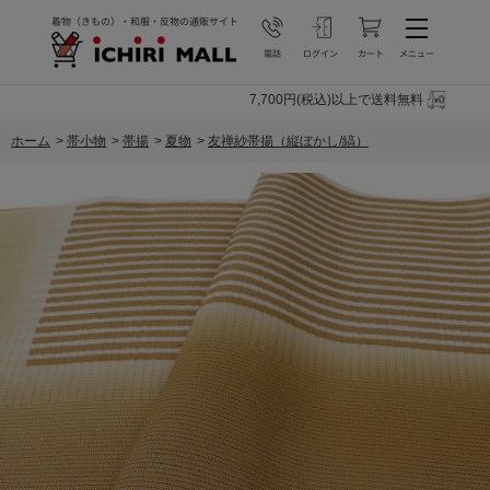
7,700円(税込)以上で送料無料
ホーム
>
帯小物
>
帯揚
>
夏物
>
友禅紗帯揚（縦ぼかし/縞）