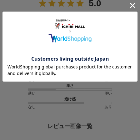
5.0
4
レビュー件数：
件
★
5
(4)
★
4
(0)
★
3
(0)
★
2
(0)
★
1
(0)
光沢感
なし
あり
厚さ
薄い
厚い
透け感
なし
あり
レビュー画像一覧