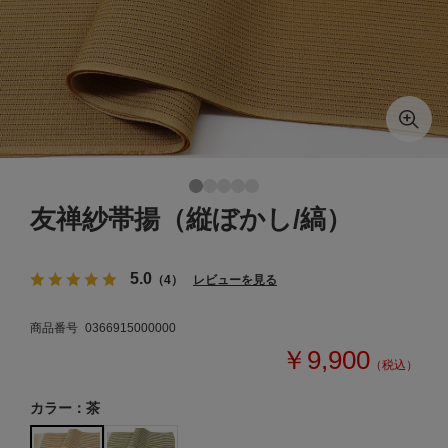
友禅紗帯揚（縦ぼかし/縞）
5.0
（4）
レビューを見る
商品番号
0366915000000
￥9,900
（税込）
カラー：茶