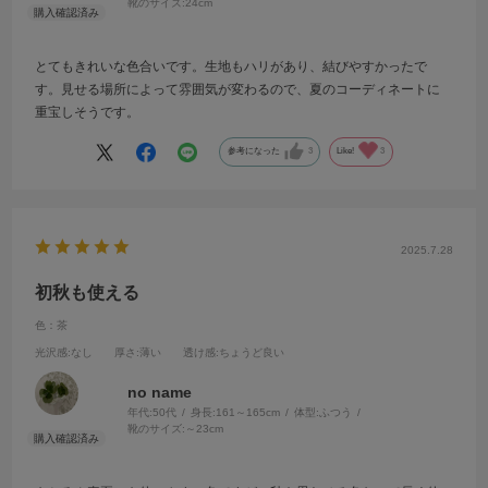
靴のサイズ:
24cm
とてもきれいな色合いです。生地もハリがあり、結びやすかったで
す。見せる場所によって雰囲気が変わるので、夏のコーディネートに
重宝しそうです。
参考になった
3
Like!
3
2025.7.28
初秋も使える
色：茶
光沢感
:なし
厚さ
:薄い
透け感
:ちょうど良い
no name
年代:
50代
身長:
161～165cm
体型:
ふつう
靴のサイズ:
～23cm