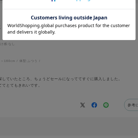
に！
透け感
:なし
6～160cm
体型:
ふつう
探していたところ、ちょうどセールになっててすぐに購入しました。
ててとてもきれいです。
参考