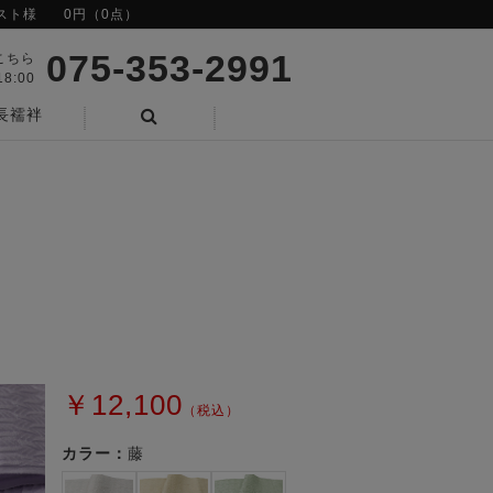
スト様
0円（0点）
075-353-2991
こちら
8:00
長襦袢
検索
￥12,100
（税込）
カラー：
藤