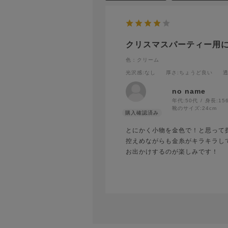
クリスマスパーティー用
色：クリーム
光沢感
:なし
厚さ
:ちょうど良い
no name
年代:
50代
身長:
15
靴のサイズ:
24cm
とにかく小物を金色で！と思って
控えめながらも金糸がキラキラし
お出かけするのが楽しみです！