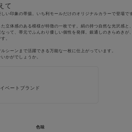
えて
優しい印象の帯揚。いち利モールだけのオリジナルカラーで登場で
した立体感のある模様が特徴の一枚です。絹の持つ自然な光沢感と
重なって、帯元でふんわり優しい個性を発揮。銀通しのきらめきが
です。
マルシーンまで活躍できる万能な一枚に仕上がっています。
ひいかがでしょうか。
イベートブランド
色味