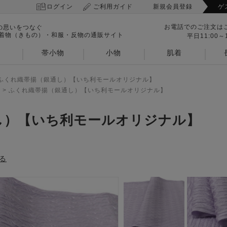
ログイン
ご利用ガイド
新規会員登録
ゲ
お電話でのご注文は
の思いをつなぐ
 着物（きもの）・和服・反物の通販サイト
平日11:00～1
帯小物
小物
肌着
ふくれ織帯揚（銀通し）【いち利モールオリジナル】
>
ふくれ織帯揚（銀通し）【いち利モールオリジナル】
し）【いち利モールオリジナル】
る