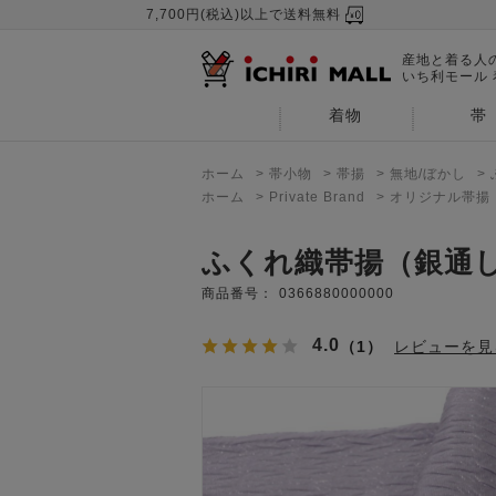
7,700円(税込)以上で送料無料
産地と着る人
いち利モール
着物
帯
ホーム
>
帯小物
>
帯揚
>
無地/ぼかし
>
ホーム
>
Private Brand
>
オリジナル帯揚
ふくれ織帯揚（銀通
商品番号：
0366880000000
4.0
（1）
レビューを見