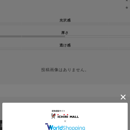
★
光沢感
厚さ
透け感
投稿画像はありません。
：新しい順