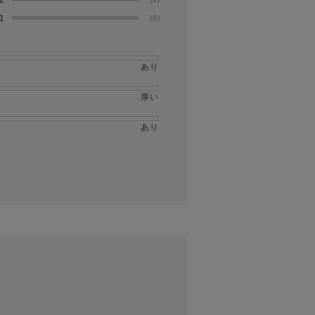
1
(0)
あり
厚い
あり