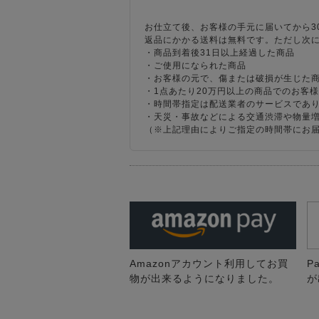
お仕立て後、お客様の手元に届いてから3
返品にかかる送料は無料です。ただし次
・商品到着後31日以上経過した商品
・ご使用になられた商品
・お客様の元で、傷または破損が生じた
・1点あたり20万円以上の商品でのお客
・時間帯指定は配送業者のサービスであ
・天災・事故などによる交通渋滞や物量
（※上記理由によりご指定の時間帯にお
Amazonアカウント利用してお買
P
物が出来るようになりました。
が