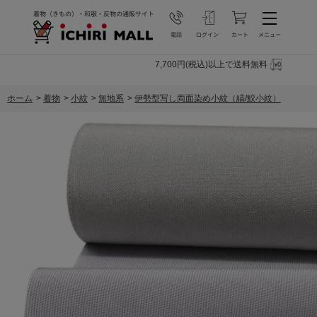
7,700円(税込)以上で送料無料
ホーム
>
着物
>
小紋
>
無地系
>
伊勢型写し両面染め小紋（縞/鮫小紋）