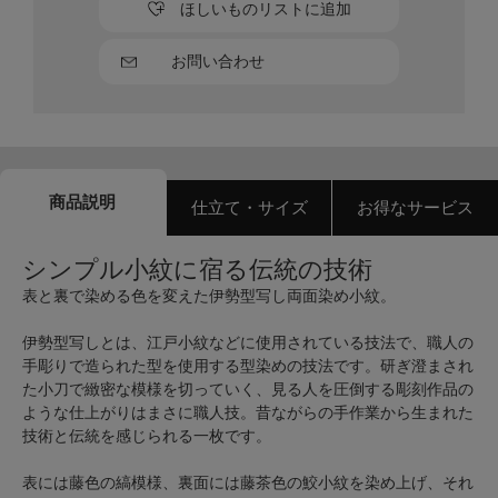
ほしいものリストに追加
お問い合わせ
商品説明
仕立て・サイズ
お得なサービス
シンプル小紋に宿る伝統の技術
表と裏で染める色を変えた伊勢型写し両面染め小紋。
伊勢型写しとは、江戸小紋などに使用されている技法で、職人の
手彫りで造られた型を使用する型染めの技法です。研ぎ澄まされ
た小刀で緻密な模様を切っていく、見る人を圧倒する彫刻作品の
ような仕上がりはまさに職人技。昔ながらの手作業から生まれた
技術と伝統を感じられる一枚です。
表には藤色の縞模様、裏面には藤茶色の鮫小紋を染め上げ、それ