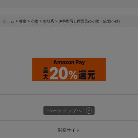
ホーム
>
着物
>
小紋
>
無地系
>
伊勢型写し両面染め小紋（縞/鮫小紋）
ページトップへ
関連サイト