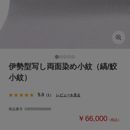
伊勢型写し両面染め小紋（縞/鮫
小紋）
5.0
（1）
レビューを見る
商品番号
0355505000000
￥66,000
（税込）