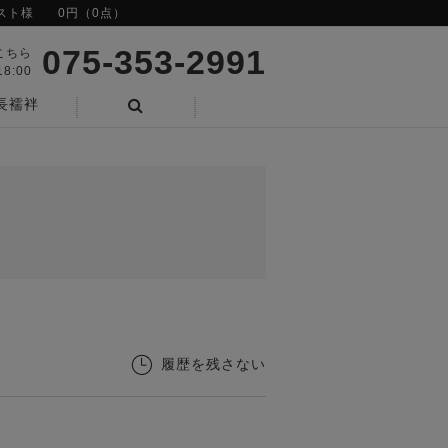
スト様
0円（0点）
075-353-2991
こちら
8:00
長襦袢
検索
履歴を残さない