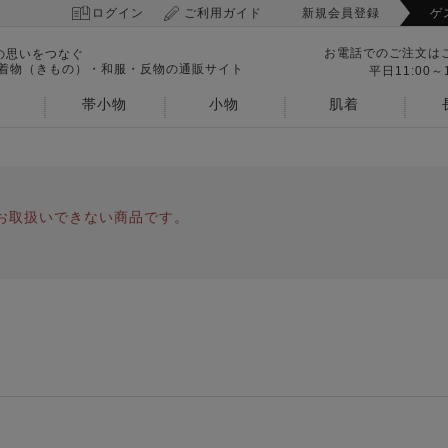
ログイン
ご利用ガイド
新規会員登録
ゲ
お電話でのご注文は
の思いをつなぐ
 着物（きもの）・和服・反物の通販サイト
平日11:00～1
帯小物
小物
肌着
お取扱いできない商品です。